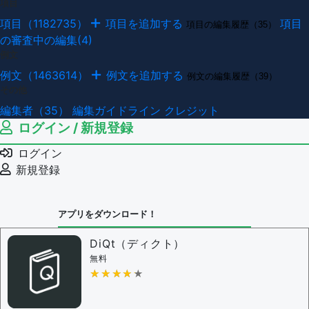
項目
項目（1182735）
項目を追加する
項目
項目の編集履歴（35）
の審査中の編集(4)
例文
例文（1463614）
例文を追加する
例文の編集履歴（39）
その他
編集者（35）
編集ガイドライン
クレジット
ログイン / 新規登録
ログイン
新規登録
アプリをダウンロード！
DiQt（ディクト）
無料
★★★★★
★★★★★