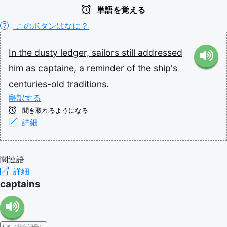
単語を覚える
このボタンはなに？
In
the
dusty
ledger,
sailors
still
addressed
him
as
captaine,
a
reminder
of
the
ship's
centuries-old
traditions.
翻訳する
聞き取れるようになる
詳細
関連語
詳細
captains