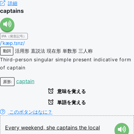
詳細
captains
IPA（発音記号）
/ˈkæp.tɪnz/
活用形
直説法
現在形
単数形
三人称
動詞
Third-person singular simple present indicative form
of captain
captain
原形:
意味を覚える
単語を覚える
このボタンはなに？
Every
weekend,
she
captains
the
local