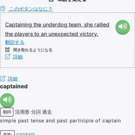
このボタンはなに？
Captaining
the
underdog
team,
she
rallied
the
players
to
an
unexpected
victory.
翻訳する
聞き取れるようになる
詳細
詳細
captained
活用形
分詞
過去
動詞
simple past tense and past participle of captain
captain
原形: