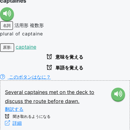
captaines
活用形
複数形
名詞
plural of captaine
captaine
原形:
意味を覚える
単語を覚える
このボタンはなに？
Several
captaines
met
on
the
deck
to
discuss
the
route
before
dawn.
翻訳する
聞き取れるようになる
詳細