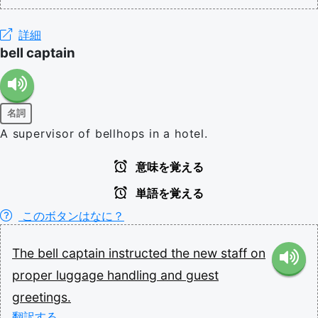
詳細
bell captain
名詞
A supervisor of bellhops in a hotel.
意味を覚える
単語を覚える
このボタンはなに？
The
bell
captain
instructed
the
new
staff
on
proper
luggage
handling
and
guest
greetings.
翻訳する