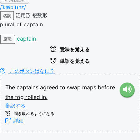
IPA（発音記号）
/ˈkæp.tɪnz/
活用形
複数形
名詞
plural of captain
captain
原形:
意味を覚える
単語を覚える
このボタンはなに？
The
captains
agreed
to
swap
maps
before
the
fog
rolled
in.
翻訳する
聞き取れるようになる
詳細