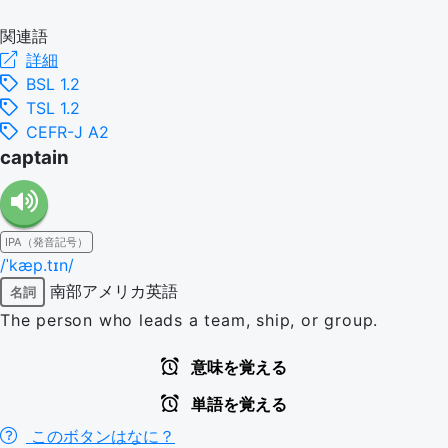
関連語
詳細
BSL 1.2
TSL 1.2
CEFR-J A2
captain
IPA（発音記号）
/ˈkæp.tɪn/
南部アメリカ英語
名詞
The person who leads a team, ship, or group.
意味を覚える
単語を覚える
このボタンはなに？