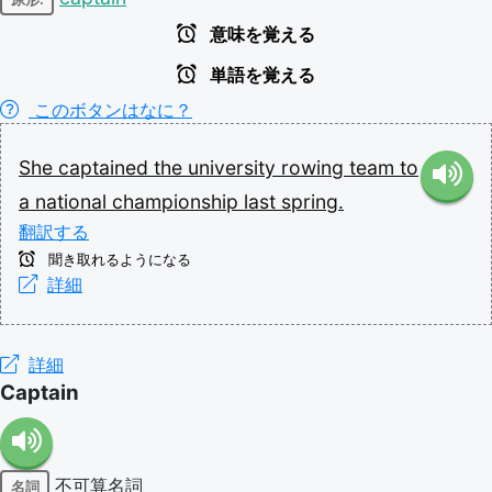
意味を覚える
単語を覚える
このボタンはなに？
She
captained
the
university
rowing
team
to
a
national
championship
last
spring.
翻訳する
聞き取れるようになる
詳細
詳細
Captain
不可算名詞
名詞