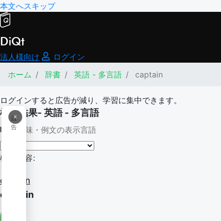
本文へスキップ
DiQt
法人様向け
ログイン
ホーム
辞書
英語 - 多言語
captain
ログインすると広告が減り、学習に集中できます。
検索結果- 英語 - 多言語
×
広
告
意味・例文の表示言語
検索内容:
captain
captain