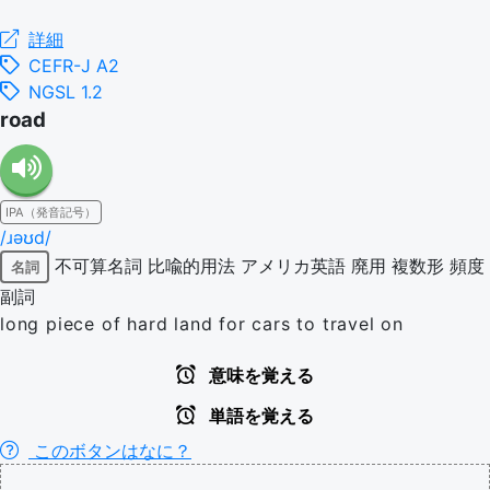
詳細
CEFR-J A2
NGSL 1.2
road
IPA（発音記号）
/ɹəʊd/
不可算名詞
比喩的用法
アメリカ英語
廃用
複数形
頻度
名詞
副詞
long piece of hard land for cars to travel on
意味を覚える
単語を覚える
このボタンはなに？