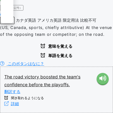
IPA（発音記号）
/ɹəʊd/
カナダ英語
アメリカ英語
限定用法
比較不可
形容詞
(US, Canada, sports, chiefly attributive) At the venue
of the opposing team or competitor; on the road.
意味を覚える
単語を覚える
このボタンはなに？
The
road
victory
boosted
the
team's
confidence
before
the
playoffs.
翻訳する
聞き取れるようになる
詳細