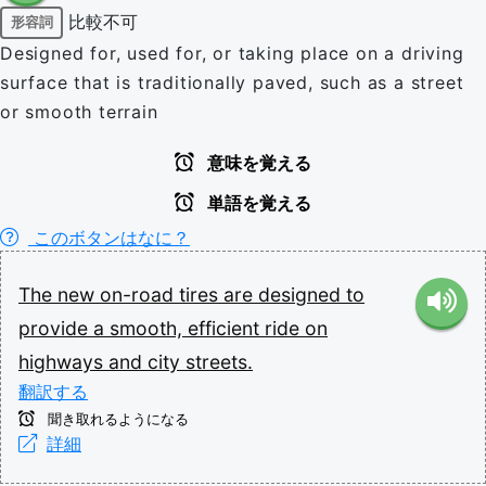
比較不可
形容詞
Designed for, used for, or taking place on a driving
surface that is traditionally paved, such as a street
or smooth terrain
意味を覚える
単語を覚える
このボタンはなに？
The
new
on-road
tires
are
designed
to
provide
a
smooth,
efficient
ride
on
highways
and
city
streets.
翻訳する
聞き取れるようになる
詳細