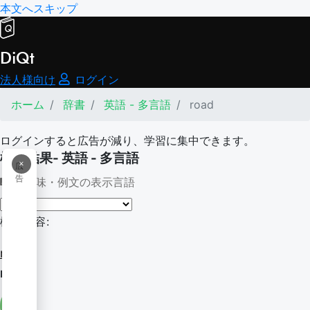
本文へスキップ
DiQt
法人様向け
ログイン
ホーム
辞書
英語 - 多言語
road
ログインすると広告が減り、学習に集中できます。
検索結果- 英語 - 多言語
×
広
告
意味・例文の表示言語
検索内容:
road
road