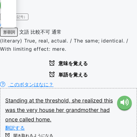
IPA（発音記号）
/ˈvɛɹi/
文語
比較不可
通常
形容詞
(literary) True, real, actual. / The same; identical. /
With limiting effect: mere.
意味を覚える
単語を覚える
このボタンはなに？
Standing
at
the
threshold,
she
realized
this
was
the
very
house
her
grandmother
had
once
called
home.
翻訳する
聞き取れるようになる