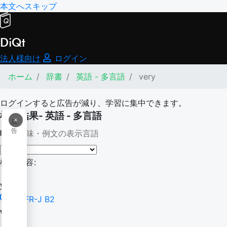
本文へスキップ
DiQt
法人様向け
ログイン
ホーム
辞書
英語 - 多言語
very
ログインすると広告が減り、学習に集中できます。
検索結果- 英語 - 多言語
×
広
告
意味・例文の表示言語
検索内容:
very
CEFR-J B2
very