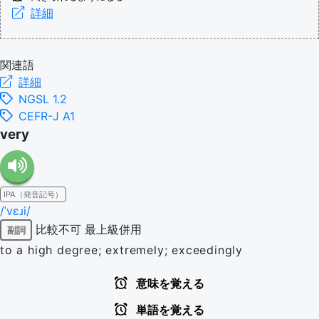
詳細
関連語
詳細
NGSL 1.2
CEFR-J A1
very
IPA（発音記号）
/ˈvɛɹi/
比較不可
最上級併用
副詞
to a high degree; extremely; exceedingly
意味を覚える
単語を覚える