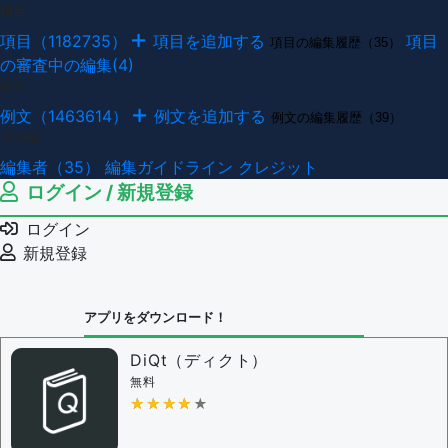
項目
項目（1182735）
項目を追加する
項目
項目の編集履歴（35）
の審査中の編集(4)
例文
例文（1463614）
例文を追加する
例文の編集履歴（39）
その他
編集者（35）
編集ガイドライン
クレジット
ログイン / 新規登録
ログイン
新規登録
アプリをダウンロード！
DiQt（ディクト）
無料
★★★★★
★★★★★