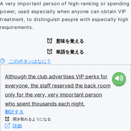
A very important person of high-ranking or spending
power, used especially when anyone can obtain VIP
treatment, to distinguish people with especially high
requirements.
意味を覚える
単語を覚える
このボタンはなに？
Although
the
club
advertises
VIP
perks
for
everyone,
the
staff
reserved
the
back
room
only
for
the
very,
very
important
person
who
spent
thousands
each
night.
翻訳する
聞き取れるようになる
詳細