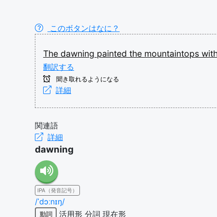
このボタンはなに？
The
dawning
painted
the
mountaintops
wit
翻訳する
聞き取れるようになる
詳細
関連語
詳細
dawning
IPA（発音記号）
/ˈdɔːnɪŋ/
活用形
分詞
現在形
動詞