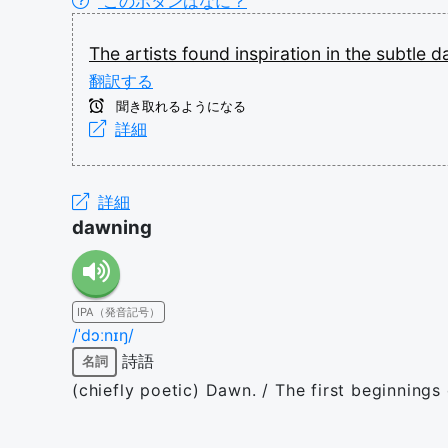
このボタンはなに？
The
artists
found
inspiration
in
the
subtle
d
翻訳する
聞き取れるようになる
詳細
詳細
dawning
IPA（発音記号）
/ˈdɔːnɪŋ/
詩語
名詞
(chiefly poetic) Dawn. / The first beginnings