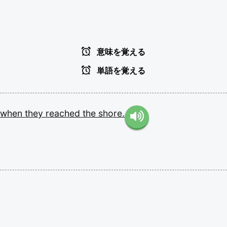
意味を覚える
単語を覚える
when
they
reached
the
shore.