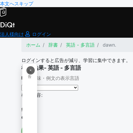
本文へスキップ
DiQt
法人様向け
ログイン
ホーム
辞書
英語 - 多言語
dawn.
ログインすると広告が減り、学習に集中できます。
検索結果- 英語 - 多言語
×
広
告
意味・例文の表示言語
検索内容:
dawn.
dawn