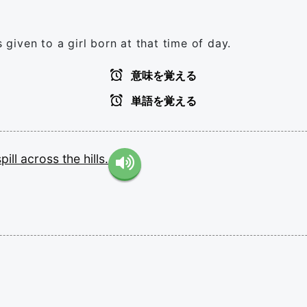
iven to a girl born at that time of day.
意味を覚える
単語を覚える
spill
across
the
hills.