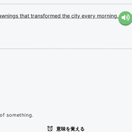
awnings
that
transformed
the
city
every
morning.
 of something.
意味を覚える