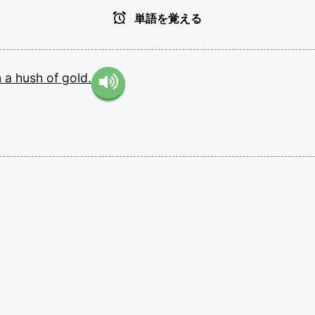
単語を覚える
h
a
hush
of
gold.