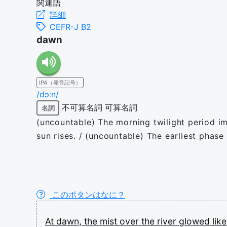
関連語
詳細
CEFR-J B2
dawn
IPA（発音記号）
/dɔːn/
不可算名詞
可算名詞
名詞
(uncountable) The morning twilight period im
sun rises. / (uncountable) The earliest phase
このボタンはなに？
At
dawn,
the
mist
over
the
river
glowed
lik