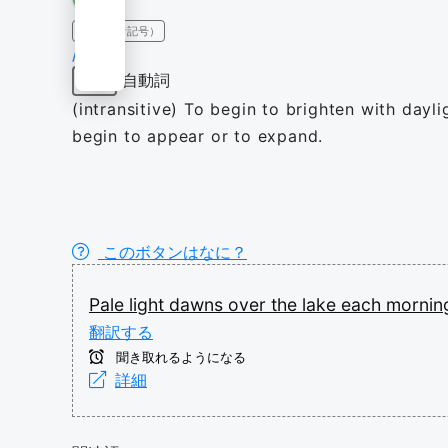
IPA（発音記号）
/dɔːn/
自動詞
動詞
(intransitive) To begin to brighten with daylig
begin to appear or to expand.
このボタンはなに？
Pale
light
dawns
over
the
lake
each
mornin
翻訳する
聞き取れるようになる
詳細