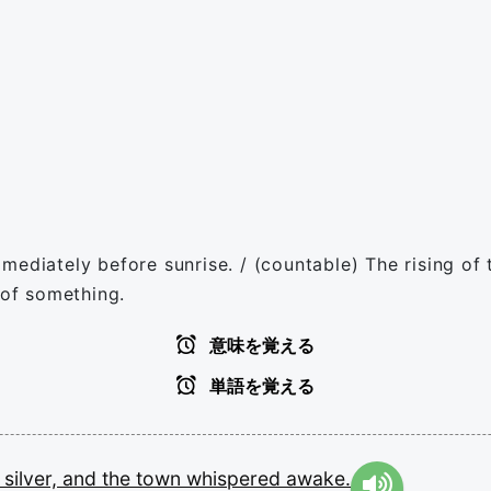
mediately before sunrise. / (countable) The rising of
 of something.
意味を覚える
単語を覚える
e
silver,
and
the
town
whispered
awake.