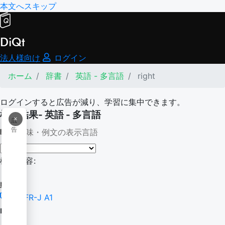
本文へスキップ
DiQt
法人様向け
ログイン
ホーム
辞書
英語 - 多言語
right
ログインすると広告が減り、学習に集中できます。
検索結果- 英語 - 多言語
×
広
告
意味・例文の表示言語
検索内容:
right
CEFR-J A1
right