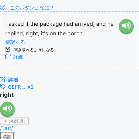
このボタンはなに？
I
asked
if
the
package
had
arrived,
and
he
replied,
right,
it's
on
the
porch.
翻訳する
聞き取れるようになる
詳細
詳細
CEFR-J A2
right
IPA（発音記号）
/ˈɹaɪt/
名詞