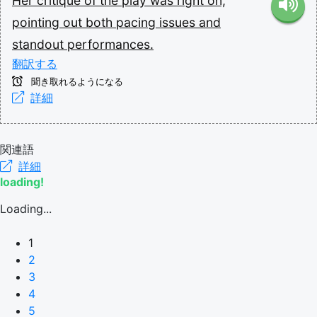
Her
critique
of
the
play
was
right
on,
pointing
out
both
pacing
issues
and
standout
performances.
翻訳する
聞き取れるようになる
詳細
関連語
詳細
loading!
Loading...
1
2
3
4
5