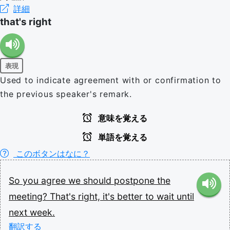
詳細
that's right
表現
Used to indicate agreement with or confirmation to
the previous speaker's remark.
意味を覚える
単語を覚える
このボタンはなに？
So
you
agree
we
should
postpone
the
meeting?
That's
right,
it's
better
to
wait
until
next
week.
翻訳する