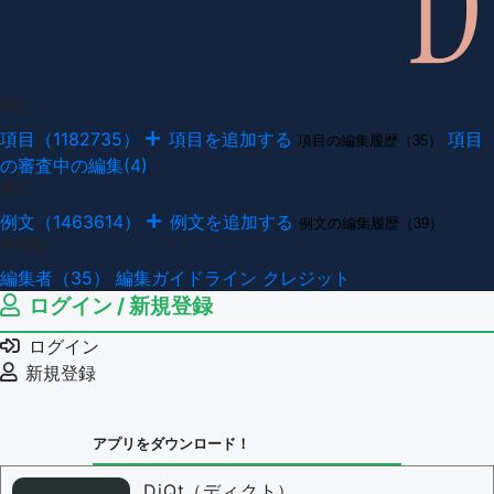
項目
項目（1182735）
項目を追加する
項目
項目の編集履歴（35）
の審査中の編集(4)
例文
例文（1463614）
例文を追加する
例文の編集履歴（39）
その他
編集者（35）
編集ガイドライン
クレジット
ログイン / 新規登録
ログイン
新規登録
アプリをダウンロード！
DiQt（ディクト）