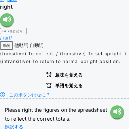
right
IPA（発音記号）
/ˈɹaɪt/
他動詞
自動詞
動詞
(transitive) To correct. / (transitive) To set upright. /
(intransitive) To return to normal upright position.
意味を覚える
単語を覚える
このボタンはなに？
Please
right
the
figures
on
the
spreadsheet
to
reflect
the
correct
totals.
翻訳する