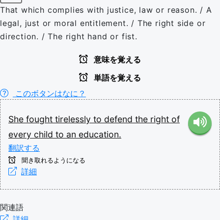
That which complies with justice, law or reason. / A
legal, just or moral entitlement. / The right side or
direction. / The right hand or fist.
意味を覚える
単語を覚える
このボタンはなに？
She
fought
tirelessly
to
defend
the
right
of
every
child
to
an
education.
翻訳する
聞き取れるようになる
詳細
関連語
詳細