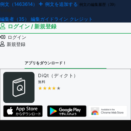
例文（1463614）
例文を追加する
例文の編集履歴（39）
その他
編集者（35）
編集ガイドライン
クレジット
ログイン / 新規登録
ログイン
新規登録
アプリをダウンロード！
DiQt（ディクト）
無料
★★★★★
★★★★★