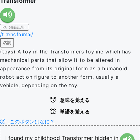
Transformer
IPA（発音記号）
/tɹænsˈfɔɹmɚ/
名詞
(toys) A toy in the Transformers toyline which has
mechanical parts that allow it to be altered in
appearance from its original form as a humanoid
robot action figure to another form, usually a
vehicle, depending on the toy.
意味を覚える
単語を覚える
このボタンはなに？
I
found
my
childhood
Transformer
hidden
in