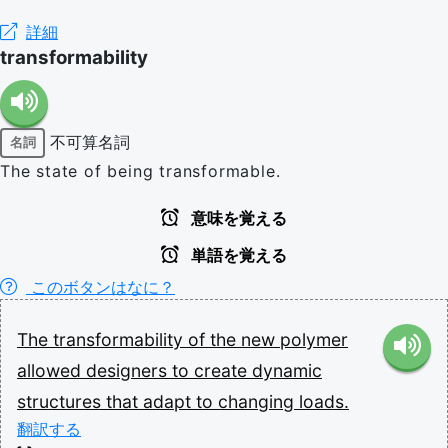
詳細
transformability
不可算名詞
名詞
The state of being transformable.
意味を覚える
単語を覚える
このボタンはなに？
The
transformability
of
the
new
polymer
allowed
designers
to
create
dynamic
structures
that
adapt
to
changing
loads.
翻訳する