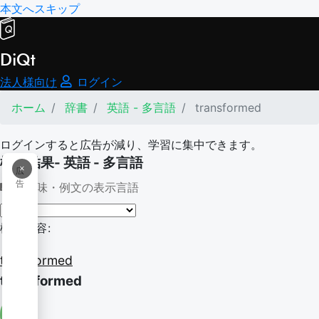
本文へスキップ
DiQt
法人様向け
ログイン
ホーム
辞書
英語 - 多言語
transformed
ログインすると広告が減り、学習に集中できます。
検索結果- 英語 - 多言語
×
広
告
意味・例文の表示言語
検索内容:
transformed
transformed