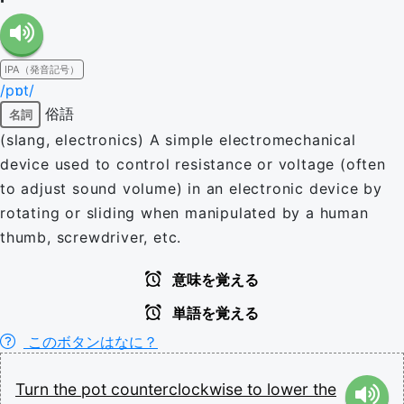
IPA（発音記号）
/pɒt/
俗語
名詞
(slang, electronics) A simple electromechanical
device used to control resistance or voltage (often
to adjust sound volume) in an electronic device by
rotating or sliding when manipulated by a human
thumb, screwdriver, etc.
意味を覚える
単語を覚える
このボタンはなに？
Turn
the
pot
counterclockwise
to
lower
the