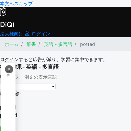
本文へスキップ
DiQt
法人様向け
ログイン
ホーム
辞書
英語 - 多言語
potted
ログインすると広告が減り、学習に集中できます。
検索結果- 英語 - 多言語
×
広
告
意味・例文の表示言語
検索内容:
potted
potted