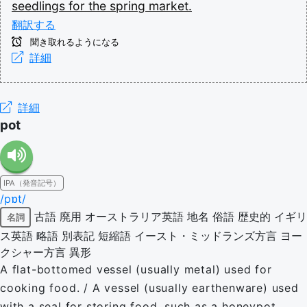
seedlings
for
the
spring
market.
翻訳する
聞き取れるようになる
詳細
詳細
pot
IPA（発音記号）
/pɒt/
古語
廃用
オーストラリア英語
地名
俗語
歴史的
イギリ
名詞
ス英語
略語
別表記
短縮語
イースト・ミッドランズ方言
ヨー
クシャー方言
異形
A flat-bottomed vessel (usually metal) used for
cooking food. / A vessel (usually earthenware) used
with a seal for storing food, such as a honeypot.