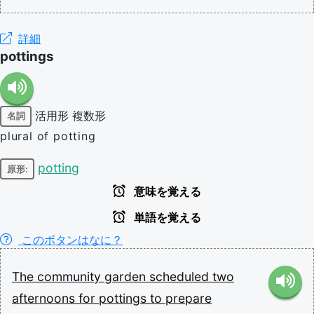
詳細
pottings
活用形
複数形
名詞
plural of potting
potting
原形:
意味を覚える
単語を覚える
このボタンはなに？
The
community
garden
scheduled
two
afternoons
for
pottings
to
prepare