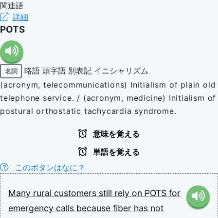
関連語
詳細
POTS
略語
頭字語
別表記
イニシャリズム
名詞
(acronym, telecommunications) Initialism of plain old
telephone service. / (acronym, medicine) Initialism of
postural orthostatic tachycardia syndrome.
意味を覚える
単語を覚える
このボタンはなに？
Many
rural
customers
still
rely
on
POTS
for
emergency
calls
because
fiber
has
not