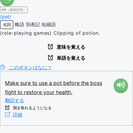
IPA（発音記号）
/pɒt/
略語
別表記
短縮語
名詞
(role-playing games) Clipping of potion.
意味を覚える
単語を覚える
このボタンはなに？
Make
sure
to
use
a
pot
before
the
boss
fight
to
restore
your
health.
翻訳する
聞き取れるようになる
詳細