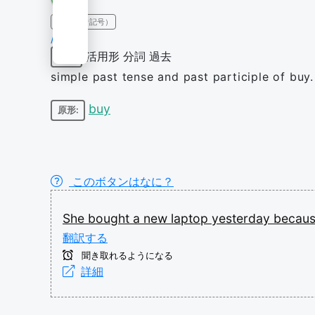
IPA（発音記号）
/bɔːt/
活用形
分詞
過去
動詞
simple past tense and past participle of buy.
buy
原形:
このボタンはなに？
She
bought
a
new
laptop
yesterday
becau
翻訳する
聞き取れるようになる
詳細