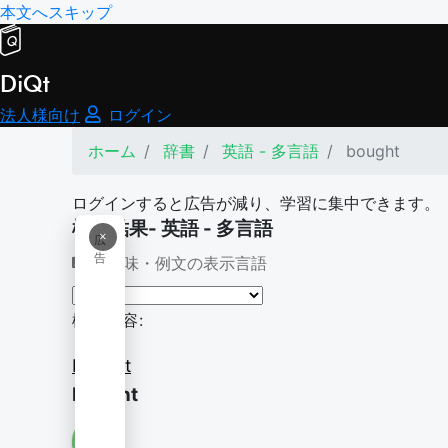
本文へスキップ
DiQt
法人様向け
ログイン
ホーム
辞書
英語 - 多言語
bought
ログインすると広告が減り、学習に集中できます。
検索結果- 英語 - 多言語
×
広
告
意味・例文の表示言語
検索内容:
bought
bought