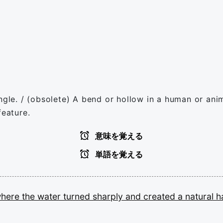
ngle. / (obsolete) A bend or hollow in a human or ani
feature.
意味を覚える
単語を覚える
here
the
water
turned
sharply
and
created
a
natural
h