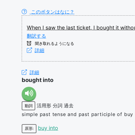
このボタンはなに？
When
I
saw
the
last
ticket,
I
bought
it
witho
翻訳する
聞き取れるようになる
詳細
詳細
bought into
活用形
分詞
過去
動詞
simple past tense and past participle of buy 
buy into
原形: