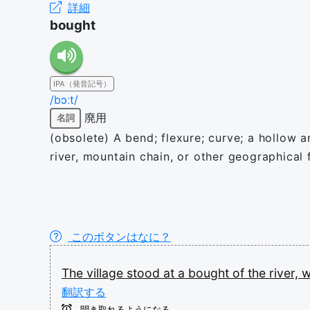
詳細
bought
IPA（発音記号）
/bɔːt/
廃用
名詞
(obsolete) A bend; flexure; curve; a hollow a
river, mountain chain, or other geographical 
このボタンはなに？
The
village
stood
at
a
bought
of
the
river,
w
翻訳する
聞き取れるようになる