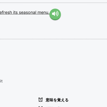
refresh
its
seasonal
menu.
it
意味を覚える