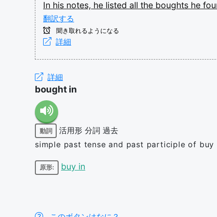
In
his
notes,
he
listed
all
the
boughts
he
fo
翻訳する
聞き取れるようになる
詳細
詳細
bought in
活用形
分詞
過去
動詞
simple past tense and past participle of buy 
buy in
原形:
このボタンはなに？