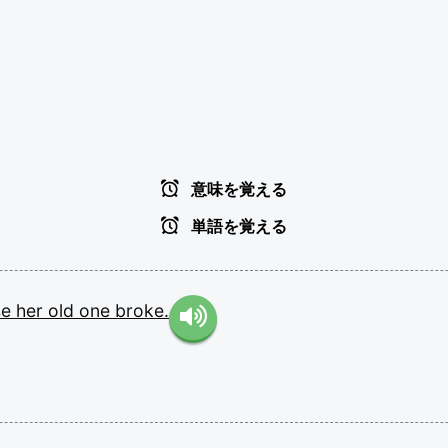
意味を覚える
単語を覚える
se
her
old
one
broke.