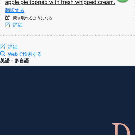
apple
pie
topped
with
fresh
whipped
cream.
翻訳する
聞き取れるようになる
詳細
詳細
Webで検索する
英語 - 多言語