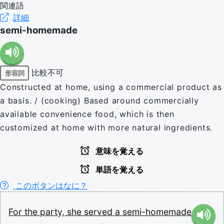
関連語
詳細
semi-homemade
比較不可
形容詞
Constructed at home, using a commercial product as
a basis. / (cooking) Based around commercially
available convenience food, which is then
customized at home with more natural ingredients.
意味を覚える
単語を覚える
このボタンはなに？
For
the
party,
she
served
a
semi-homemade