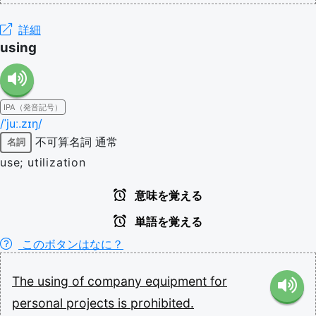
詳細
using
IPA（発音記号）
/ˈjuː.zɪŋ/
不可算名詞
通常
名詞
use; utilization
意味を覚える
単語を覚える
このボタンはなに？
The
using
of
company
equipment
for
personal
projects
is
prohibited.