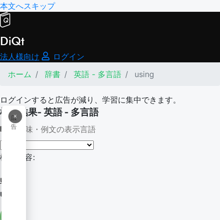
本文へスキップ
DiQt
法人様向け
ログイン
ホーム
辞書
英語 - 多言語
using
ログインすると広告が減り、学習に集中できます。
検索結果- 英語 - 多言語
×
広
告
意味・例文の表示言語
検索内容:
using
using