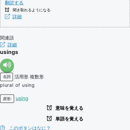
翻訳する
聞き取れるようになる
詳細
関連語
詳細
usings
活用形
複数形
名詞
plural of using
using
原形:
意味を覚える
単語を覚える
このボタンはなに？