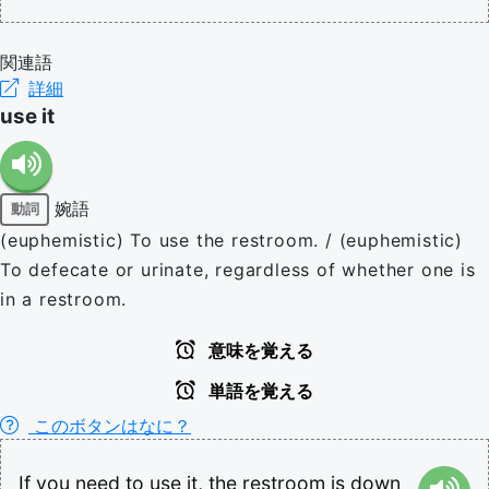
関連語
詳細
use it
婉語
動詞
(euphemistic) To use the restroom. / (euphemistic)
To defecate or urinate, regardless of whether one is
in a restroom.
意味を覚える
単語を覚える
このボタンはなに？
If
you
need
to
use
it,
the
restroom
is
down