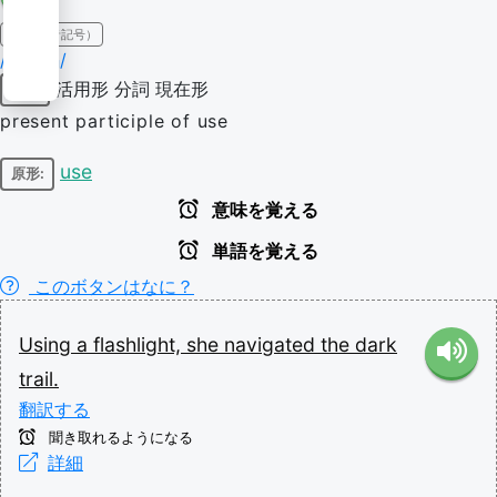
IPA（発音記号）
/ˈjuː.zɪŋ/
活用形
分詞
現在形
動詞
present participle of use
use
原形:
意味を覚える
単語を覚える
このボタンはなに？
Using
a
flashlight,
she
navigated
the
dark
trail.
翻訳する
聞き取れるようになる
詳細