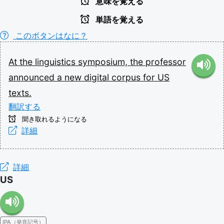
意味を覚える
単語を覚える
このボタンはなに？
At
the
linguistics
symposium,
the
professor
announced
a
new
digital
corpus
for
US
texts.
翻訳する
聞き取れるようになる
詳細
詳細
US
IPA（発音記号）