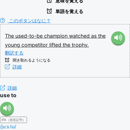
意味を覚える
単語を覚える
このボタンはなに？
The
used-to-be
champion
watched
as
the
young
competitor
lifted
the
trophy.
翻訳する
聞き取れるようになる
詳細
詳細
use to
IPA（発音記号）
/juːs.tu/