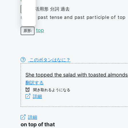
活用形
分詞
過去
動詞
simple past tense and past participle of top
top
原形:
このボタンはなに？
She
topped
the
salad
with
toasted
almond
翻訳する
聞き取れるようになる
詳細
詳細
on top of that