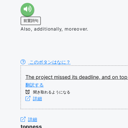
前置詞句
Also, additionally, moreover.
このボタンはなに？
The
project
missed
its
deadline,
and
on
to
翻訳する
聞き取れるようになる
詳細
詳細
topness