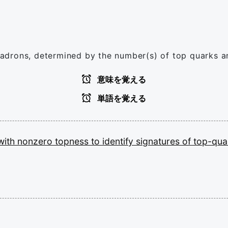
adrons, determined by the number(s) of top quarks an
意味を覚える
単語を覚える
with
nonzero
topness
to
identify
signatures
of
top-qu