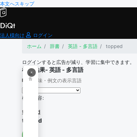
本文へスキップ
DiQt
法人様向け
ログイン
ホーム
辞書
英語 - 多言語
topped
ログインすると広告が減り、学習に集中できます。
検索結果- 英語 - 多言語
×
広
告
意味・例文の表示言語
検索内容:
topped
topped