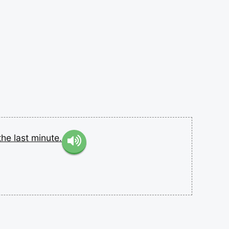
the
last
minute.