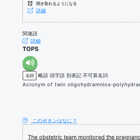
聞き取れるようになる
詳細
関連語
詳細
TOPS
略語
頭字語
別表記
不可算名詞
名詞
Acronym of twin oligohydramnios-polyhydra
このボタンはなに？
The
obstetric
team
monitored
the
pregnan