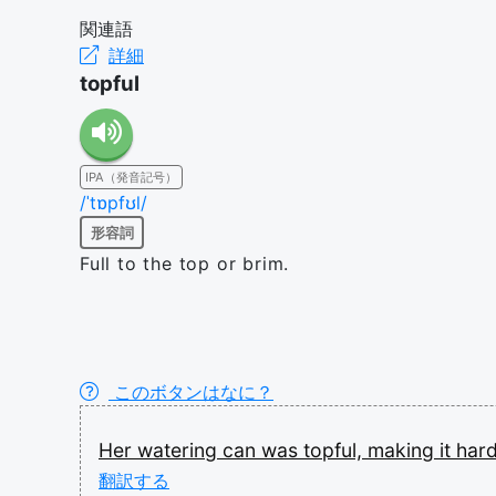
関連語
詳細
topful
IPA（発音記号）
/ˈtɒpfʊl/
形容詞
Full to the top or brim.
このボタンはなに？
Her
watering
can
was
topful,
making
it
har
翻訳する