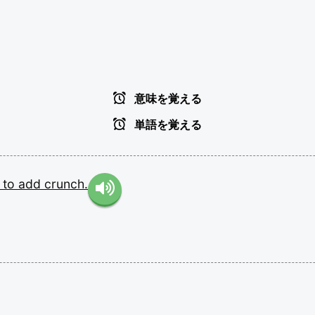
意味を覚える
単語を覚える
s
to
add
crunch.