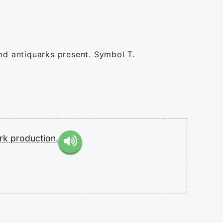
d antiquarks present. Symbol T.
ark
production.