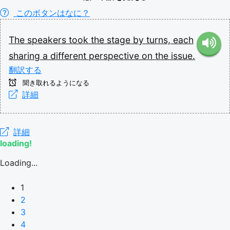
このボタンはなに？
The
speakers
took
the
stage
by
turns,
each
sharing
a
different
perspective
on
the
issue.
翻訳する
聞き取れるようになる
詳細
詳細
loading!
Loading...
1
2
3
4