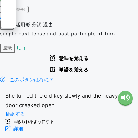
IPA（発音記号）
/tɜːnd/
活用形
分詞
過去
動詞
simple past tense and past participle of turn
turn
原形:
意味を覚える
単語を覚える
このボタンはなに？
She
turned
the
old
key
slowly
and
the
heavy
door
creaked
open.
翻訳する
聞き取れるようになる
詳細