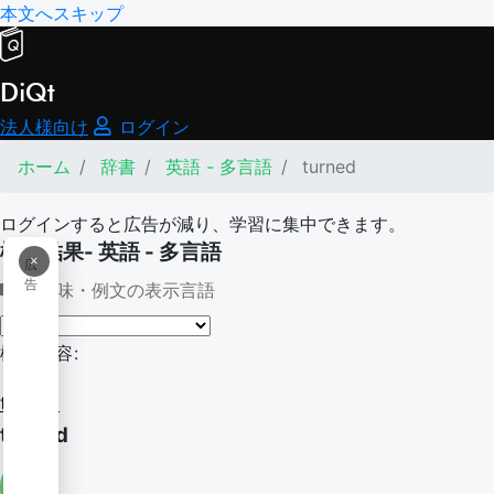
本文へスキップ
DiQt
法人様向け
ログイン
ホーム
辞書
英語 - 多言語
turned
ログインすると広告が減り、学習に集中できます。
検索結果- 英語 - 多言語
×
広
告
意味・例文の表示言語
検索内容:
turned
turned