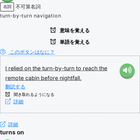
不可算名詞
名詞
turn-by-turn navigation
意味を覚える
単語を覚える
このボタンはなに？
I
relied
on
the
turn-by-turn
to
reach
the
remote
cabin
before
nightfall.
翻訳する
聞き取れるようになる
詳細
詳細
turns on