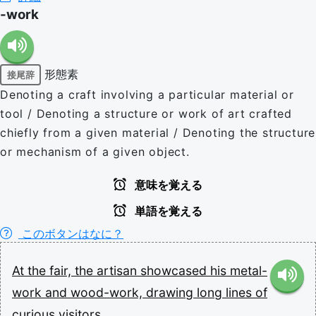
-work
形態素
接尾辞
Denoting a craft involving a particular material or
tool / Denoting a structure or work of art crafted
chiefly from a given material / Denoting the structure
or mechanism of a given object.
意味を覚える
単語を覚える
このボタンはなに？
At
the
fair,
the
artisan
showcased
his
metal-
work
and
wood-work,
drawing
long
lines
of
curious
visitors.