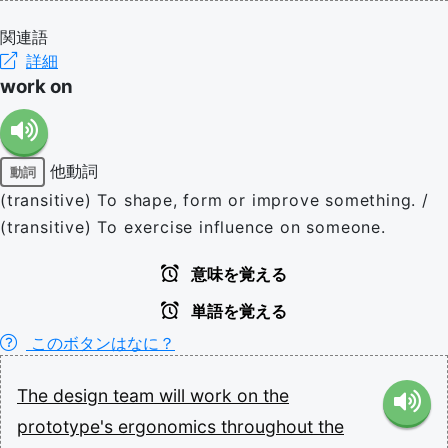
関連語
詳細
work on
他動詞
動詞
(transitive) To shape, form or improve something. /
(transitive) To exercise influence on someone.
意味を覚える
単語を覚える
このボタンはなに？
The
design
team
will
work
on
the
prototype's
ergonomics
throughout
the