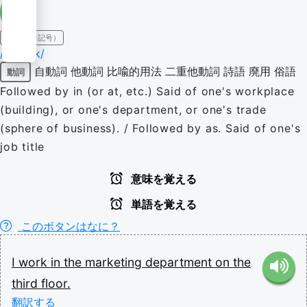
IPA（発音記号）
/wɜː(ɹ)k/
自動詞
他動詞
比喩的用法
二重他動詞
詩語
廃用
俗語
動詞
Followed by in (or at, etc.) Said of one's workplace
(building), or one's department, or one's trade
(sphere of business). / Followed by as. Said of one's
job title
意味を覚える
単語を覚える
このボタンはなに？
I
work
in
the
marketing
department
on
the
third
floor.
翻訳する