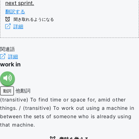
next
sprint.
翻訳する
聞き取れるようになる
詳細
関連語
詳細
work in
他動詞
動詞
(transitive) To find time or space for, amid other
things. / (transitive) To work out using a machine in
between the sets of someone who is already using
that machine.