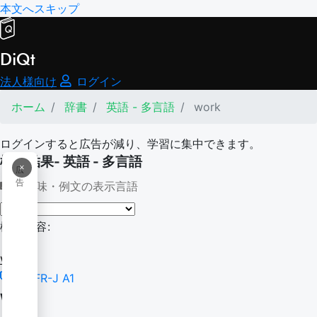
本文へスキップ
DiQt
法人様向け
ログイン
ホーム
辞書
英語 - 多言語
work
ログインすると広告が減り、学習に集中できます。
検索結果- 英語 - 多言語
×
広
告
意味・例文の表示言語
検索内容:
work
CEFR-J A1
work