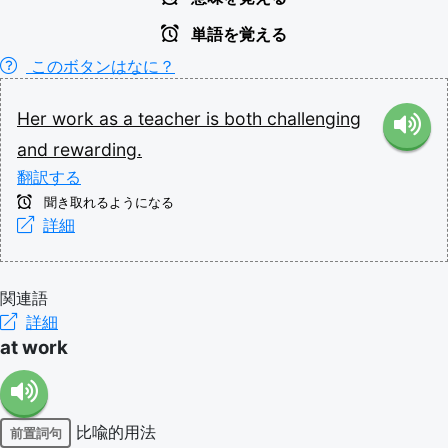
単語を覚える
このボタンはなに？
Her
work
as
a
teacher
is
both
challenging
and
rewarding.
翻訳する
聞き取れるようになる
詳細
関連語
詳細
at work
比喩的用法
前置詞句