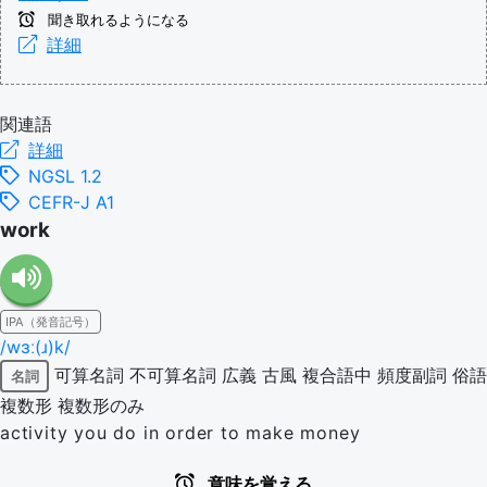
聞き取れるようになる
詳細
関連語
詳細
NGSL 1.2
CEFR-J A1
work
IPA（発音記号）
/wɜː(ɹ)k/
可算名詞
不可算名詞
広義
古風
複合語中
頻度副詞
俗語
名詞
複数形
複数形のみ
activity you do in order to make money
意味を覚える