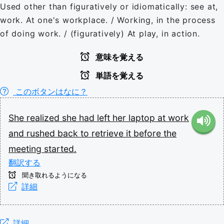
Used other than figuratively or idiomatically: see at,
work. At one's workplace. / Working, in the process
of doing work. / (figuratively) At play, in action.
意味を覚える
単語を覚える
このボタンはなに？
She
realized
she
had
left
her
laptop
at
work
and
rushed
back
to
retrieve
it
before
the
meeting
started.
翻訳する
聞き取れるようになる
詳細
詳細