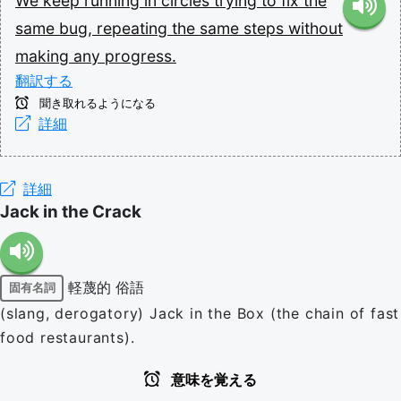
We
keep
running
in
circles
trying
to
fix
the
same
bug,
repeating
the
same
steps
without
making
any
progress.
翻訳する
聞き取れるようになる
詳細
詳細
Jack in the Crack
軽蔑的
俗語
固有名詞
(slang, derogatory) Jack in the Box (the chain of fast
food restaurants).
意味を覚える