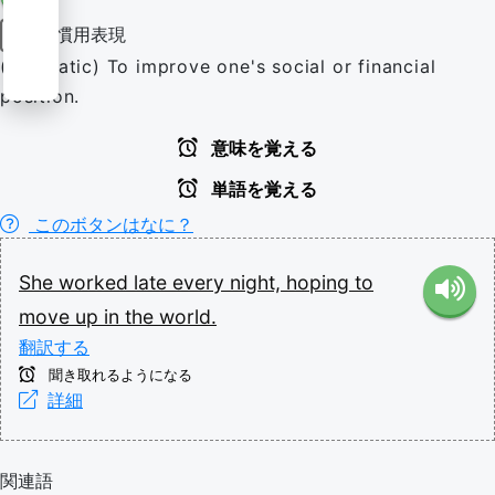
慣用表現
動詞
(idiomatic) To improve one's social or financial
position.
意味を覚える
単語を覚える
このボタンはなに？
She
worked
late
every
night,
hoping
to
move
up
in
the
world.
翻訳する
聞き取れるようになる
詳細
関連語