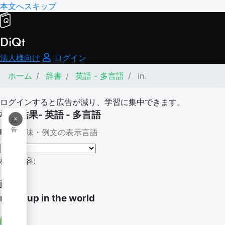
本文へスキップ
DiQt
法人様向け
ログイン
ホーム
辞書
英語 - 多言語
in.
ログインすると広告が減り、学習に集中できます。
検索結果- 英語 - 多言語
×
広
告
意味・例文の表示言語
検索内容:
in.
move up in the world