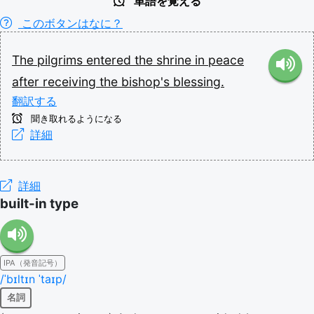
単語を覚える
このボタンはなに？
The
pilgrims
entered
the
shrine
in
peace
after
receiving
the
bishop's
blessing.
翻訳する
聞き取れるようになる
詳細
詳細
built-in type
IPA（発音記号）
/ˈbɪltɪn ˈtaɪp/
名詞