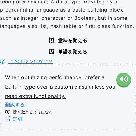
(computer science) A data type provided by a
programming language as a basic building block,
such as integer, character or Boolean, but in some
languages also list, hash table or first class function.
意味を覚える
単語を覚える
このボタンはなに？
When
optimizing
performance,
prefer
a
built-in
type
over
a
custom
class
unless
you
need
extra
functionality.
翻訳する
聞き取れるようになる
詳細