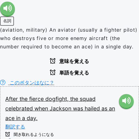
名詞
(aviation, military) An aviator (usually a fighter pilot)
who destroys five or more enemy aircraft (the
number required to become an ace) in a single day.
意味を覚える
単語を覚える
このボタンはなに？
After
the
fierce
dogfight,
the
squad
celebrated
when
Jackson
was
hailed
as
an
ace
in
a
day.
翻訳する
聞き取れるようになる