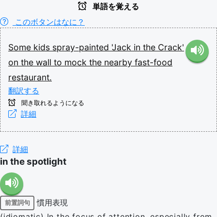
単語を覚える
このボタンはなに？
Some
kids
spray-painted
'Jack
in
the
Crack'
on
the
wall
to
mock
the
nearby
fast-food
restaurant.
翻訳する
聞き取れるようになる
詳細
詳細
in the spotlight
慣用表現
前置詞句
(idiomatic) In the focus of attention, especially from