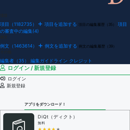
項目
項目（1182735）
項目を追加する
項目
項目の編集履歴（35）
の審査中の編集(4)
例文
例文（1463614）
例文を追加する
例文の編集履歴（39）
その他
編集者（35）
編集ガイドライン
クレジット
ログイン / 新規登録
ログイン
新規登録
アプリをダウンロード！
DiQt（ディクト）
無料
★★★★★
★★★★★