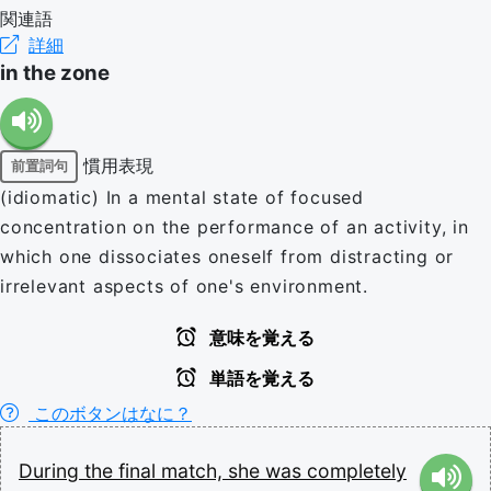
関連語
詳細
in the zone
慣用表現
前置詞句
(idiomatic) In a mental state of focused
concentration on the performance of an activity, in
which one dissociates oneself from distracting or
irrelevant aspects of one's environment.
意味を覚える
単語を覚える
このボタンはなに？
During
the
final
match,
she
was
completely