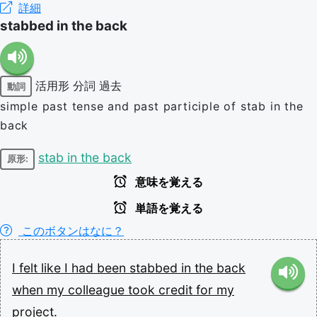
詳細
stabbed in the back
活用形
分詞
過去
動詞
simple past tense and past participle of stab in the
back
stab in the back
原形:
意味を覚える
単語を覚える
このボタンはなに？
I
felt
like
I
had
been
stabbed
in
the
back
when
my
colleague
took
credit
for
my
project.