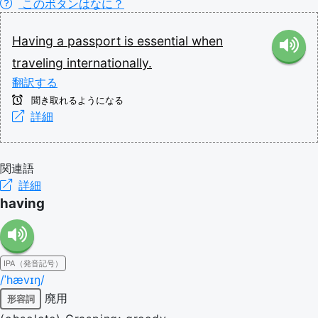
このボタンはなに？
Having
a
passport
is
essential
when
traveling
internationally.
翻訳する
聞き取れるようになる
詳細
関連語
詳細
having
IPA（発音記号）
/ˈhævɪŋ/
廃用
形容詞