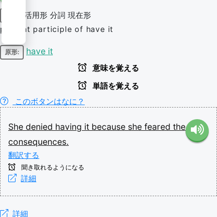
活用形
分詞
現在形
動詞
present participle of have it
have it
原形:
意味を覚える
単語を覚える
このボタンはなに？
She
denied
having
it
because
she
feared
the
consequences.
翻訳する
聞き取れるようになる
詳細
詳細