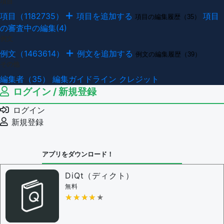
項目
項目（1182735）
項目を追加する
項目
項目の編集履歴（35）
の審査中の編集(4)
例文
例文（1463614）
例文を追加する
例文の編集履歴（39）
その他
編集者（35）
編集ガイドライン
クレジット
ログイン / 新規登録
ログイン
新規登録
アプリをダウンロード！
DiQt（ディクト）
無料
★★★★★
★★★★★