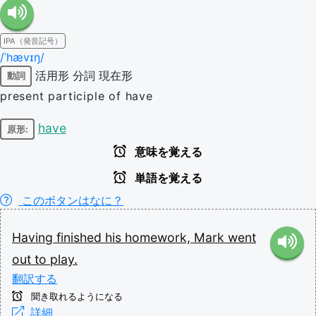
IPA（発音記号）
/ˈhævɪŋ/
活用形
分詞
現在形
動詞
present participle of have
have
原形:
意味を覚える
単語を覚える
このボタンはなに？
Having
finished
his
homework,
Mark
went
out
to
play.
翻訳する
聞き取れるようになる
詳細