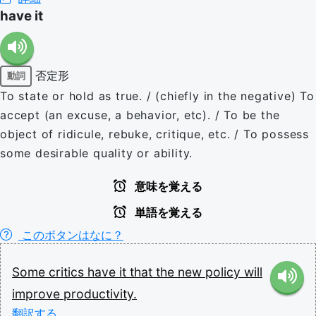
have it
否定形
動詞
To state or hold as true. / (chiefly in the negative) To
accept (an excuse, a behavior, etc). / To be the
object of ridicule, rebuke, critique, etc. / To possess
some desirable quality or ability.
意味を覚える
単語を覚える
このボタンはなに？
Some
critics
have
it
that
the
new
policy
will
improve
productivity.
翻訳する