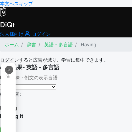
本文へスキップ
DiQt
法人様向け
ログイン
ホーム
辞書
英語 - 多言語
Having
ログインすると広告が減り、学習に集中できます。
検索結果- 英語 - 多言語
×
広
告
意味・例文の表示言語
検索内容:
Having
having it