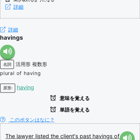
詳細
詳細
havings
活用形
複数形
名詞
plural of having
having
原形:
意味を覚える
単語を覚える
このボタンはなに？
The
lawyer
listed
the
client's
past
havings
of