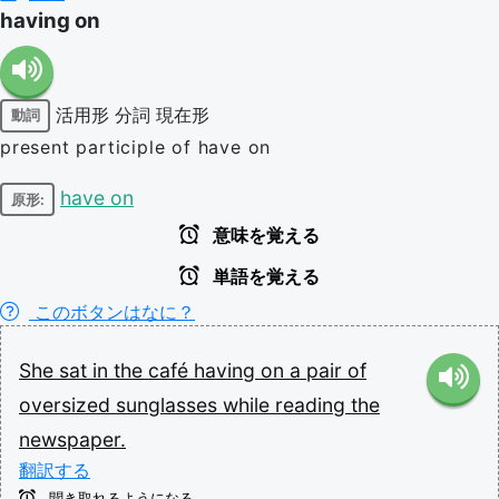
having on
活用形
分詞
現在形
動詞
present participle of have on
have on
原形:
意味を覚える
単語を覚える
このボタンはなに？
She
sat
in
the
café
having
on
a
pair
of
oversized
sunglasses
while
reading
the
newspaper.
翻訳する
聞き取れるようになる