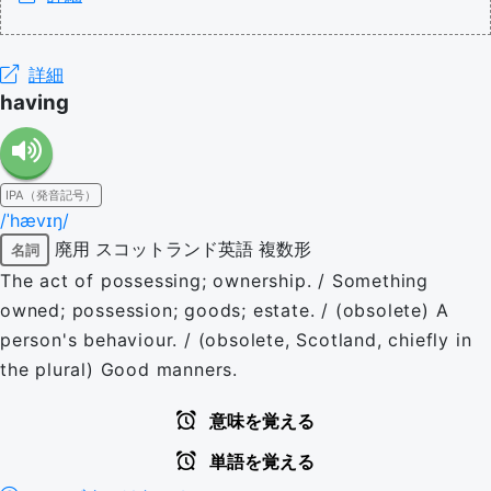
詳細
having
IPA（発音記号）
/ˈhævɪŋ/
廃用
スコットランド英語
複数形
名詞
The act of possessing; ownership. / Something
owned; possession; goods; estate. / (obsolete) A
person's behaviour. / (obsolete, Scotland, chiefly in
the plural) Good manners.
意味を覚える
単語を覚える