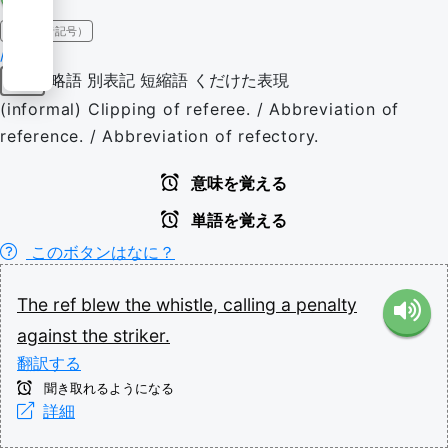
IPA（発音記号）
/ɹɛf/
略語
別表記
短縮語
くだけた表現
名詞
(informal) Clipping of referee. / Abbreviation of
reference. / Abbreviation of refectory.
意味を覚える
単語を覚える
このボタンはなに？
The
ref
blew
the
whistle,
calling
a
penalty
against
the
striker.
翻訳する
聞き取れるようになる
詳細