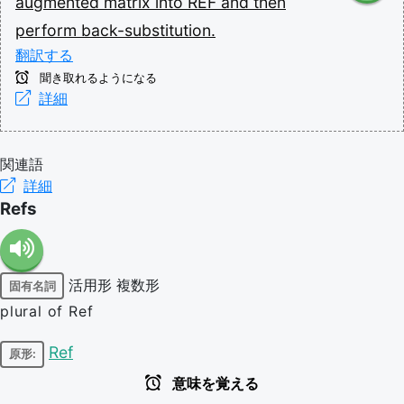
augmented
matrix
into
REF
and
then
perform
back-substitution.
翻訳する
聞き取れるようになる
詳細
関連語
詳細
Refs
活用形
複数形
固有名詞
plural of Ref
Ref
原形:
意味を覚える