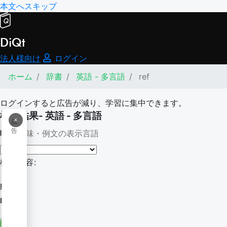
本文へスキップ
DiQt
法人様向け
ログイン
ホーム
辞書
英語 - 多言語
ref
ログインすると広告が減り、学習に集中できます。
検索結果- 英語 - 多言語
×
広
告
意味・例文の表示言語
検索内容:
ref
ref