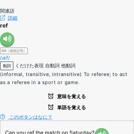
関連語
詳細
ref
IPA（発音記号）
/ɹɛf/
くだけた表現
自動詞
他動詞
動詞
(informal, transitive, intransitive) To referee; to act
as a referee in a sport or game.
意味を覚える
単語を覚える
このボタンはなに？
Can
you
ref
the
match
on
Saturday?