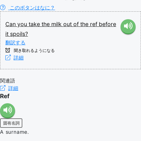
このボタンはなに？
Can
you
take
the
milk
out
of
the
ref
before
it
spoils?
翻訳する
聞き取れるようになる
詳細
関連語
詳細
Ref
固有名詞
A surname.