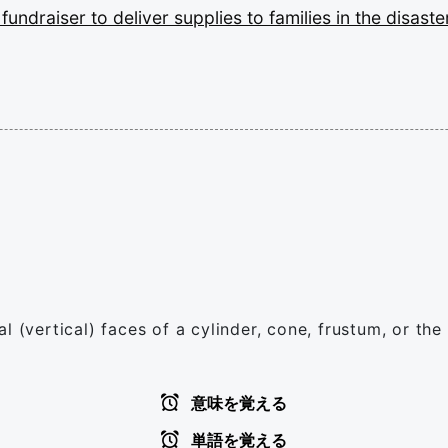
a
fundraiser
to
deliver
supplies
to
families
in
the
disast
 (vertical) faces of a cylinder, cone, frustum, or the 
意味を覚える
単語を覚える