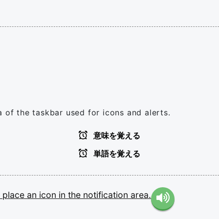
 of the taskbar used for icons and alerts.
意味を覚える
単語を覚える
l
place
an
icon
in
the
notification
area.