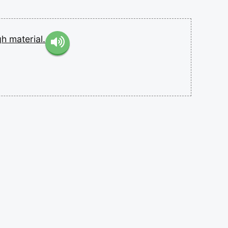
gh
material.