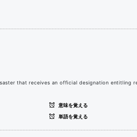
saster that receives an official designation entitling 
意味を覚える
単語を覚える