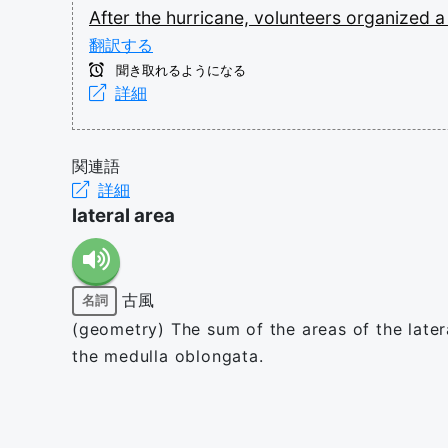
After
the
hurricane,
volunteers
organized
翻訳する
聞き取れるようになる
詳細
関連語
詳細
lateral area
古風
名詞
(geometry) The sum of the areas of the lateral
the medulla oblongata.