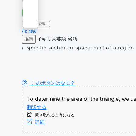
IPA（発音記号）
/ˈɛːrɪə/
イギリス英語
俗語
名詞
a specific section or space; part of a region
このボタンはなに？
To
determine
the
area
of
the
triangle,
we
u
翻訳する
聞き取れるようになる
詳細