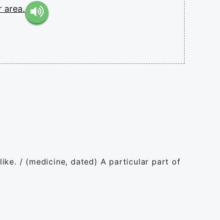
er
area.
like. / (medicine, dated) A particular part of