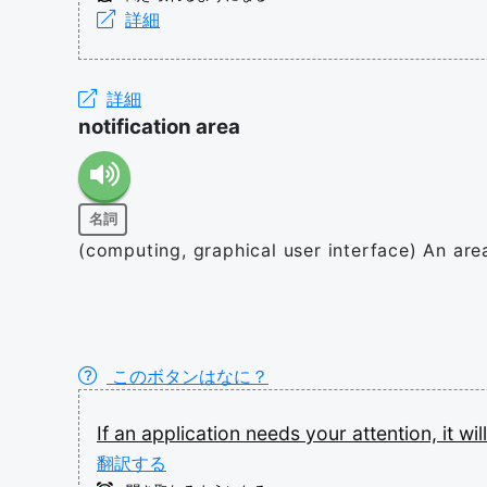
詳細
詳細
notification area
名詞
(computing, graphical user interface) An area
このボタンはなに？
If
an
application
needs
your
attention,
it
wil
翻訳する