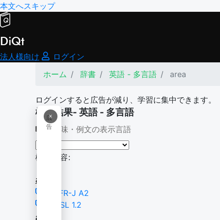
本文へスキップ
DiQt
法人様向け
ログイン
ホーム
辞書
英語 - 多言語
area
ログインすると広告が減り、学習に集中できます。
検索結果- 英語 - 多言語
×
広
告
意味・例文の表示言語
検索内容:
area
CEFR-J A2
NGSL 1.2
area