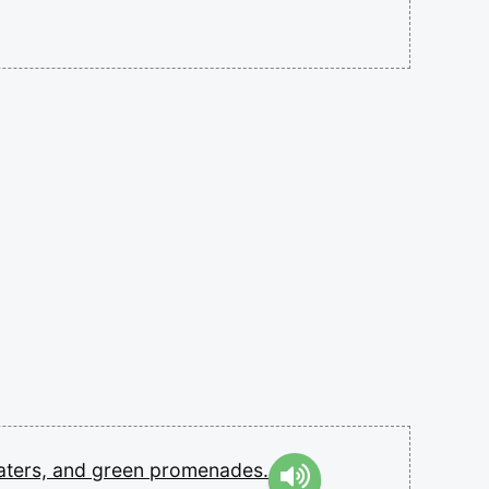
aters,
and
green
promenades.