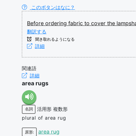
このボタンはなに？
Before
ordering
fabric
to
cover
the
lampsh
翻訳する
聞き取れるようになる
詳細
関連語
詳細
area rugs
活用形
複数形
名詞
plural of area rug
area rug
原形: