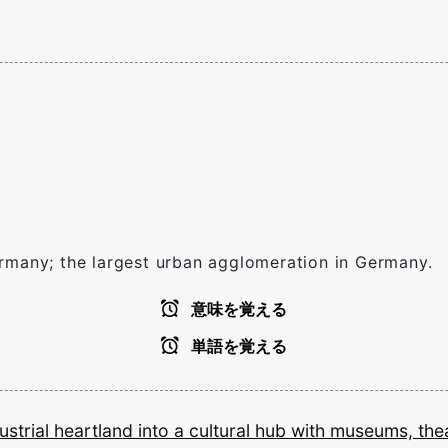
rmany; the largest urban agglomeration in Germany.
意味を覚える
単語を覚える
ustrial
heartland
into
a
cultural
hub
with
museums,
the