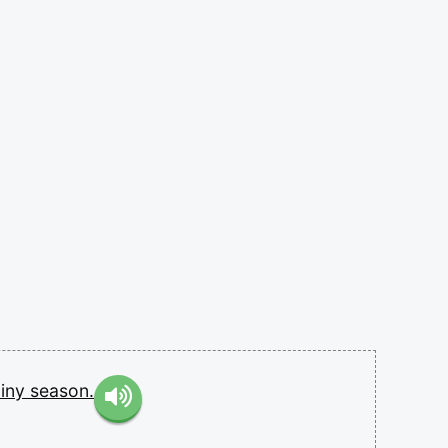
ainy
season.