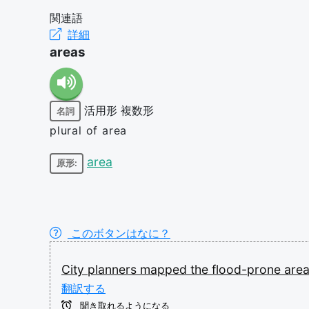
関連語
詳細
areas
活用形
複数形
名詞
plural of area
area
原形:
このボタンはなに？
City
planners
mapped
the
flood-prone
are
翻訳する
聞き取れるようになる