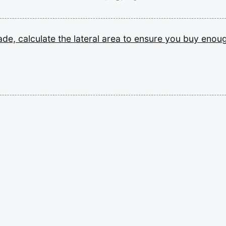
ade,
calculate
the
lateral
area
to
ensure
you
buy
enou