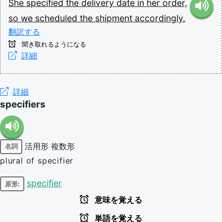
She
specified
the
delivery
date
in
her
order,
so
we
scheduled
the
shipment
accordingly.
翻訳する
聞き取れるようになる
詳細
詳細
specifiers
活用形
複数形
名詞
plural of specifier
specifier
原形:
意味を覚える
単語を覚える