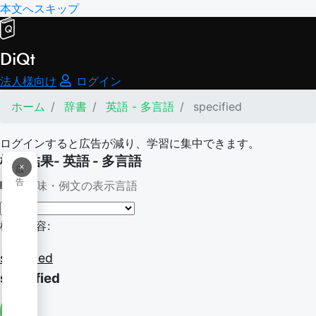
本文へスキップ
DiQt
法人様向け
ログイン
ホーム
辞書
英語 - 多言語
specified
ログインすると広告が減り、学習に集中できます。
検索結果- 英語 - 多言語
×
広
告
意味・例文の表示言語
検索内容:
specified
specified