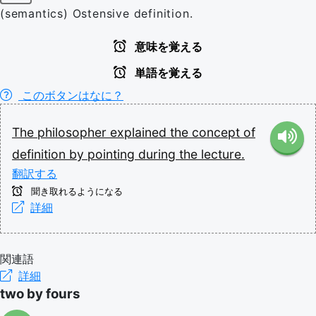
(semantics) Ostensive definition.
意味を覚える
単語を覚える
このボタンはなに？
The
philosopher
explained
the
concept
of
definition
by
pointing
during
the
lecture.
翻訳する
聞き取れるようになる
詳細
関連語
詳細
two by fours