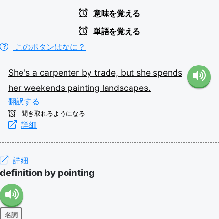
意味を覚える
単語を覚える
このボタンはなに？
She's
a
carpenter
by
trade,
but
she
spends
her
weekends
painting
landscapes.
翻訳する
聞き取れるようになる
詳細
詳細
definition by pointing
名詞