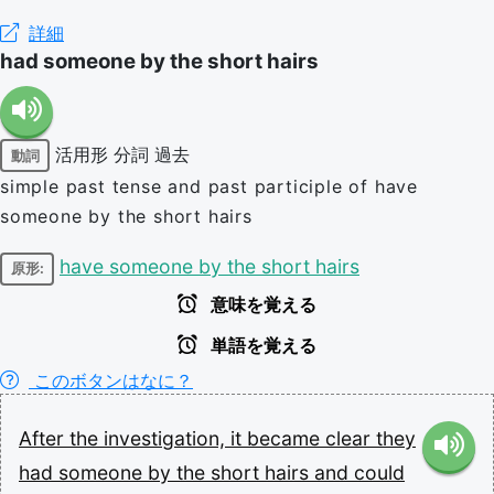
詳細
had someone by the short hairs
活用形
分詞
過去
動詞
simple past tense and past participle of have
someone by the short hairs
have someone by the short hairs
原形:
意味を覚える
単語を覚える
このボタンはなに？
After
the
investigation,
it
became
clear
they
had
someone
by
the
short
hairs
and
could