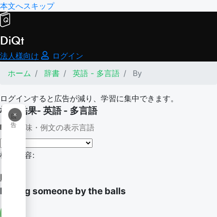
本文へスキップ
DiQt
法人様向け
ログイン
ホーム
辞書
英語 - 多言語
By
ログインすると広告が減り、学習に集中できます。
検索結果- 英語 - 多言語
×
広
告
意味・例文の表示言語
検索内容:
By
having someone by the balls