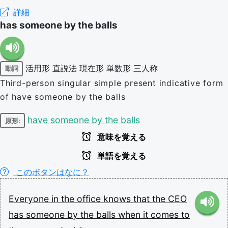
詳細
has someone by the balls
活用形
直説法
現在形
単数形
三人称
動詞
Third-person singular simple present indicative form
of have someone by the balls
have someone by the balls
原形:
意味を覚える
単語を覚える
このボタンはなに？
Everyone
in
the
office
knows
that
the
CEO
has
someone
by
the
balls
when
it
comes
to