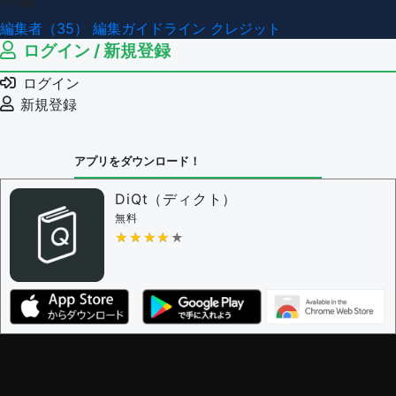
その他
編集者（35）
編集ガイドライン
クレジット
ログイン / 新規登録
ログイン
新規登録
アプリをダウンロード！
DiQt（ディクト）
無料
★★★★★
★★★★★