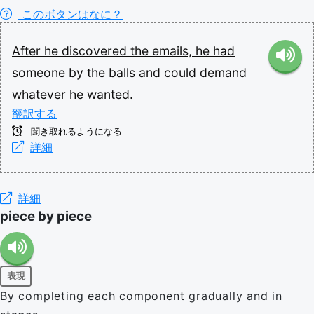
このボタンはなに？
After
he
discovered
the
emails,
he
had
someone
by
the
balls
and
could
demand
whatever
he
wanted.
翻訳する
聞き取れるようになる
詳細
詳細
piece by piece
表現
By completing each component gradually and in