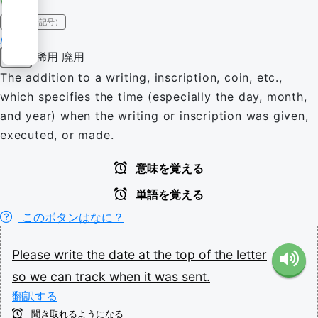
IPA（発音記号）
/deɪt/
稀用
廃用
名詞
The addition to a writing, inscription, coin, etc.,
which specifies the time (especially the day, month,
and year) when the writing or inscription was given,
executed, or made.
意味を覚える
単語を覚える
このボタンはなに？
Please
write
the
date
at
the
top
of
the
letter
so
we
can
track
when
it
was
sent.
翻訳する
聞き取れるようになる