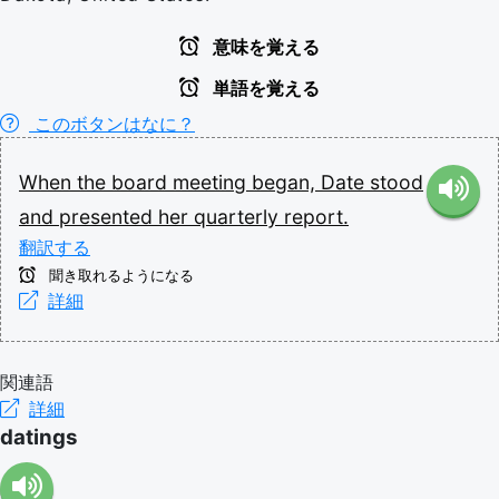
意味を覚える
単語を覚える
このボタンはなに？
When
the
board
meeting
began,
Date
stood
and
presented
her
quarterly
report.
翻訳する
聞き取れるようになる
詳細
関連語
詳細
datings