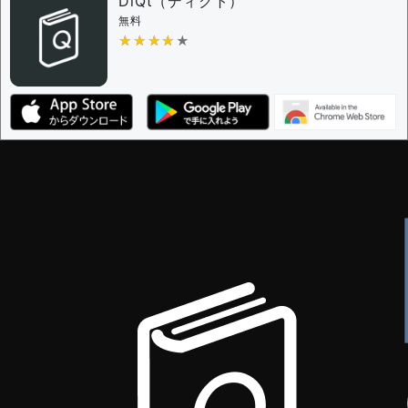
DiQt（ディクト）
無料
★★★★★
★★★★★