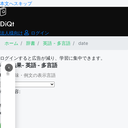
本文へスキップ
DiQt
法人様向け
ログイン
ホーム
辞書
英語 - 多言語
date
ログインすると広告が減り、学習に集中できます。
検索結果- 英語 - 多言語
×
広
告
意味・例文の表示言語
検索内容:
date
date