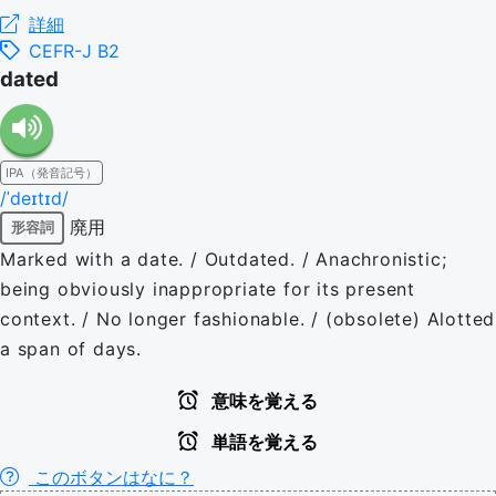
詳細
CEFR-J B2
dated
IPA（発音記号）
/ˈdeɪtɪd/
廃用
形容詞
Marked with a date. / Outdated. / Anachronistic;
being obviously inappropriate for its present
context. / No longer fashionable. / (obsolete) Alotted
a span of days.
意味を覚える
単語を覚える
このボタンはなに？