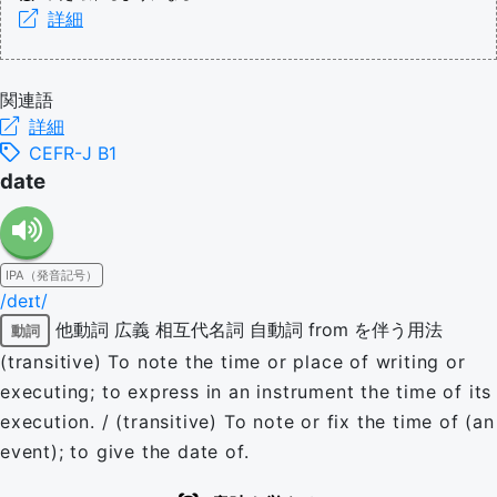
詳細
関連語
詳細
CEFR-J B1
date
IPA（発音記号）
/deɪt/
他動詞
広義
相互代名詞
自動詞
from を伴う用法
動詞
(transitive) To note the time or place of writing or
executing; to express in an instrument the time of its
execution. / (transitive) To note or fix the time of (an
event); to give the date of.