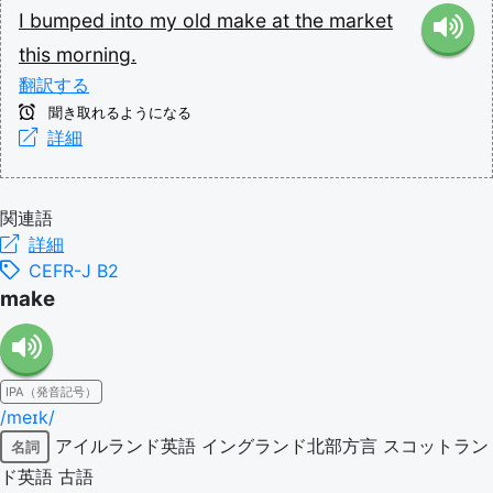
I
bumped
into
my
old
make
at
the
market
this
morning.
翻訳する
聞き取れるようになる
詳細
関連語
詳細
CEFR-J B2
make
IPA（発音記号）
/meɪk/
アイルランド英語
イングランド北部方言
スコットラン
名詞
ド英語
古語