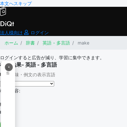
本文へスキップ
DiQt
法人様向け
ログイン
ホーム
辞書
英語 - 多言語
make
ログインすると広告が減り、学習に集中できます。
検索結果- 英語 - 多言語
×
広
告
意味・例文の表示言語
検索内容:
make
make