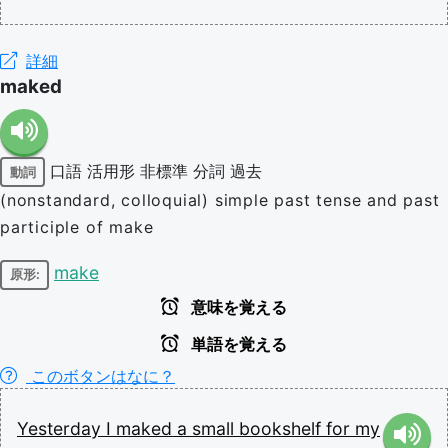
詳細
maked
口語
活用形
非標準
分詞
過去
動詞
(nonstandard, colloquial) simple past tense and past
participle of make
make
原形:
意味を覚える
単語を覚える
このボタンはなに？
Yesterday
I
maked
a
small
bookshelf
for
my