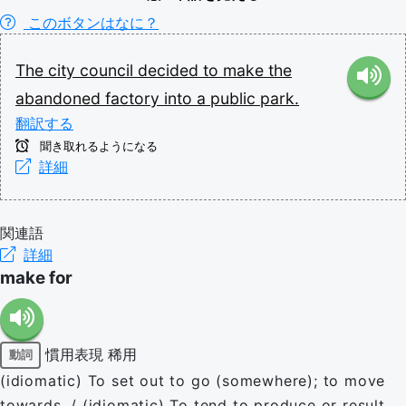
このボタンはなに？
The
city
council
decided
to
make
the
abandoned
factory
into
a
public
park.
翻訳する
聞き取れるようになる
詳細
関連語
詳細
make for
慣用表現
稀用
動詞
(idiomatic) To set out to go (somewhere); to move
towards. / (idiomatic) To tend to produce or result