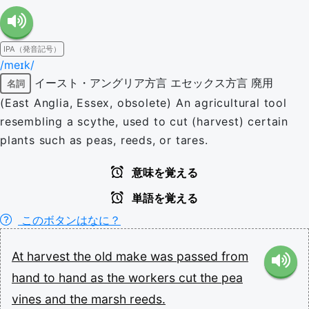
IPA（発音記号）
/meɪk/
イースト・アングリア方言
エセックス方言
廃用
名詞
(East Anglia, Essex, obsolete) An agricultural tool
resembling a scythe, used to cut (harvest) certain
plants such as peas, reeds, or tares.
意味を覚える
単語を覚える
このボタンはなに？
At
harvest
the
old
make
was
passed
from
hand
to
hand
as
the
workers
cut
the
pea
vines
and
the
marsh
reeds.