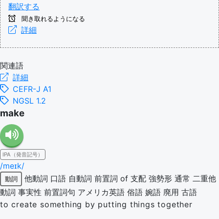
翻訳する
聞き取れるようになる
詳細
関連語
詳細
CEFR-J A1
NGSL 1.2
make
IPA（発音記号）
/meɪk/
他動詞
口語
自動詞
前置詞 of 支配
強勢形
通常
二重他
動詞
動詞
事実性
前置詞句
アメリカ英語
俗語
婉語
廃用
古語
to create something by putting things together