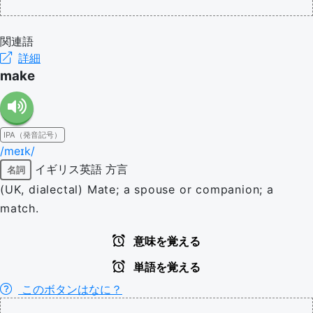
関連語
詳細
make
IPA（発音記号）
/meɪk/
イギリス英語
方言
名詞
(UK, dialectal) Mate; a spouse or companion; a
match.
意味を覚える
単語を覚える
このボタンはなに？