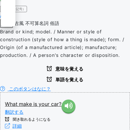
IPA（発音記号）
/meɪk/
古風
不可算名詞
俗語
名詞
Brand or kind; model. / Manner or style of
construction (style of how a thing is made); form. /
Origin (of a manufactured article); manufacture;
production. / A person's character or disposition.
意味を覚える
単語を覚える
このボタンはなに？
What
make
is
your
car?
翻訳する
聞き取れるようになる
詳細