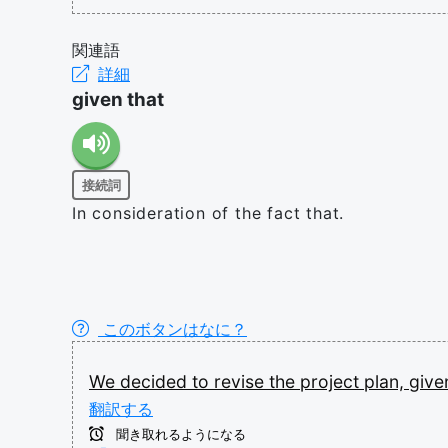
関連語
詳細
given that
接続詞
In consideration of the fact that.
このボタンはなに？
We
decided
to
revise
the
project
plan,
giv
翻訳する
聞き取れるようになる