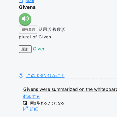
詳細
Givens
活用形
複数形
固有名詞
plural of Given
Given
原形:
このボタンはなに？
Givens
were
summarized
on
the
whiteboa
翻訳する
聞き取れるようになる
詳細