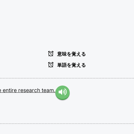
意味を覚える
単語を覚える
e
entire
research
team.