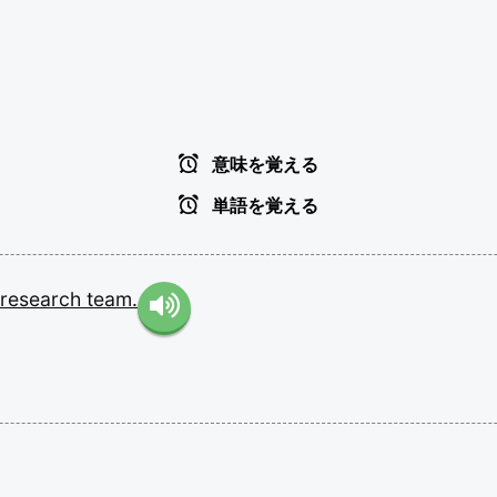
意味を覚える
単語を覚える
research
team.