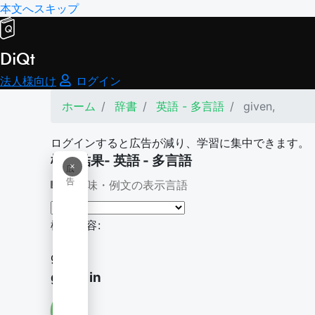
本文へスキップ
DiQt
法人様向け
ログイン
ホーム
辞書
英語 - 多言語
given,
ログインすると広告が減り、学習に集中できます。
検索結果- 英語 - 多言語
×
広
告
意味・例文の表示言語
検索内容:
given,
given in