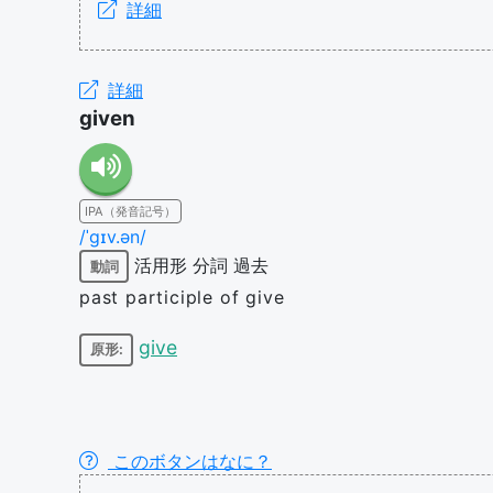
詳細
詳細
given
IPA（発音記号）
/ˈɡɪv.ən/
活用形
分詞
過去
動詞
past participle of give
give
原形:
このボタンはなに？