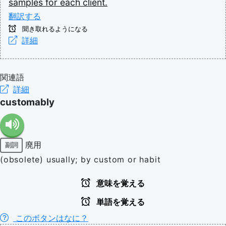
samples
for
each
client.
翻訳する
聞き取れるようになる
詳細
関連語
詳細
customably
廃用
副詞
(obsolete) usually; by custom or habit
意味を覚える
単語を覚える
このボタンはなに？