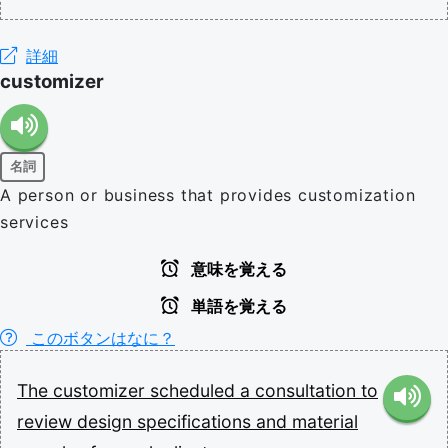
詳細
customizer
名詞
A person or business that provides customization
services
意味を覚える
単語を覚える
このボタンはなに？
The
customizer
scheduled
a
consultation
to
review
design
specifications
and
material