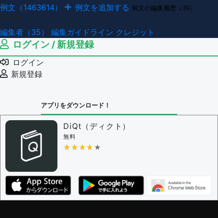
例文（1463614）
例文を追加する
例文の編集履歴（39）
その他
編集者（35）
編集ガイドライン
クレジット
ログイン / 新規登録
ログイン
新規登録
アプリをダウンロード！
DiQt（ディクト）
無料
★★★★★
★★★★★