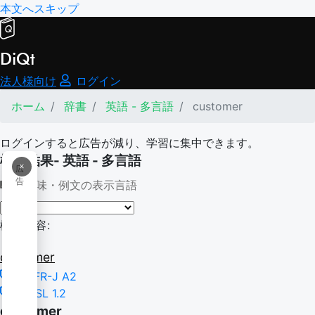
本文へスキップ
DiQt
法人様向け
ログイン
ホーム
辞書
英語 - 多言語
customer
ログインすると広告が減り、学習に集中できます。
検索結果- 英語 - 多言語
×
広
告
意味・例文の表示言語
検索内容:
customer
CEFR-J A2
NGSL 1.2
customer