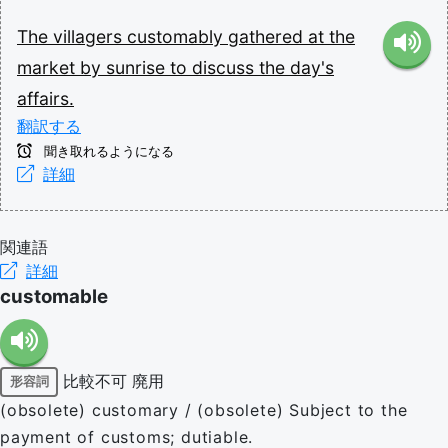
The
villagers
customably
gathered
at
the
market
by
sunrise
to
discuss
the
day's
affairs.
翻訳する
聞き取れるようになる
詳細
関連語
詳細
customable
比較不可
廃用
形容詞
(obsolete) customary / (obsolete) Subject to the
payment of customs; dutiable.