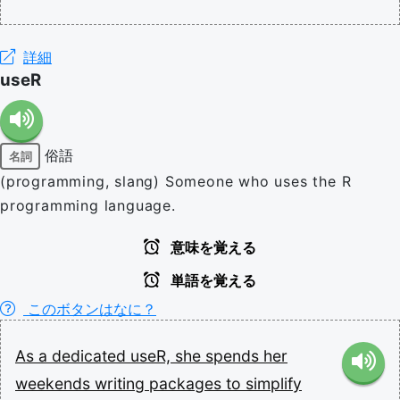
詳細
useR
俗語
名詞
(programming, slang) Someone who uses the R
programming language.
意味を覚える
単語を覚える
このボタンはなに？
As
a
dedicated
useR,
she
spends
her
weekends
writing
packages
to
simplify