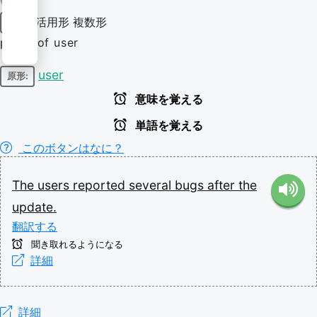
活用形
複数形
名詞
plural of user
user
原形:
意味を覚える
単語を覚える
このボタンはなに？
The
users
reported
several
bugs
after
the
update.
翻訳する
聞き取れるようになる
詳細
詳細