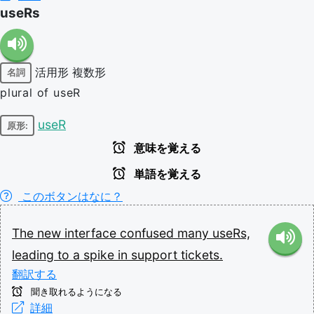
useRs
活用形
複数形
名詞
plural of useR
useR
原形:
意味を覚える
単語を覚える
このボタンはなに？
The
new
interface
confused
many
useRs,
leading
to
a
spike
in
support
tickets.
翻訳する
聞き取れるようになる
詳細