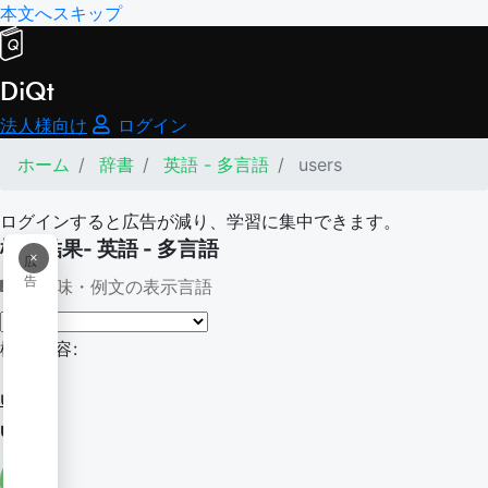
本文へスキップ
DiQt
法人様向け
ログイン
ホーム
辞書
英語 - 多言語
users
ログインすると広告が減り、学習に集中できます。
検索結果- 英語 - 多言語
×
広
告
意味・例文の表示言語
検索内容:
users
users