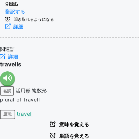
gear.
翻訳する
聞き取れるようになる
詳細
関連語
詳細
travells
活用形
複数形
名詞
plural of travell
travell
原形:
意味を覚える
単語を覚える