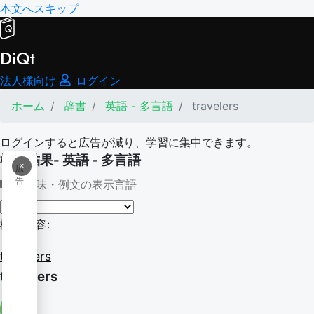
本文へスキップ
DiQt
法人様向け
ログイン
ホーム
辞書
英語 - 多言語
travelers
ログインすると広告が減り、学習に集中できます。
検索結果- 英語 - 多言語
×
広
告
意味・例文の表示言語
検索内容:
travelers
travelers