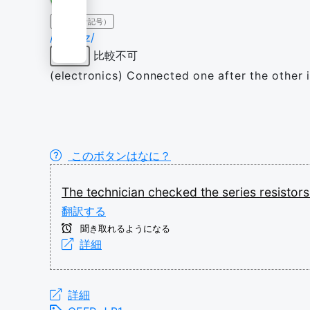
IPA（発音記号）
/ˈsɪə.ɹiːz/
比較不可
形容詞
(electronics) Connected one after the other in
このボタンはなに？
The
technician
checked
the
series
resistor
翻訳する
聞き取れるようになる
詳細
詳細