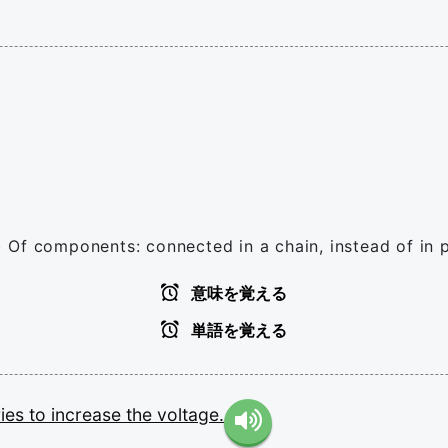
y) Of components: connected in a chain, instead of in p
意味を覚える
単語を覚える
ries
to
increase
the
voltage.