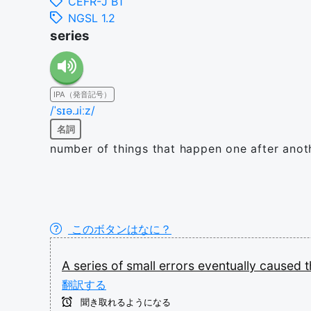
CEFR-J B1
NGSL 1.2
series
IPA（発音記号）
/ˈsɪə.ɹiːz/
名詞
number of things that happen one after anot
このボタンはなに？
A
series
of
small
errors
eventually
caused
翻訳する
聞き取れるようになる