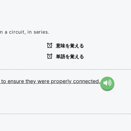
 a circuit, in series.
意味を覚える
単語を覚える
s
to
ensure
they
were
properly
connected.