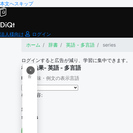
本文へスキップ
DiQt
法人様向け
ログイン
ホーム
辞書
英語 - 多言語
series
ログインすると広告が減り、学習に集中できます。
検索結果- 英語 - 多言語
×
広
告
意味・例文の表示言語
検索内容:
series
series