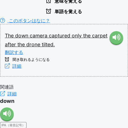
意味を覚える
単語を覚える
このボタンはなに？
The
down
camera
captured
only
the
carpet
after
the
drone
tilted.
翻訳する
聞き取れるようになる
詳細
関連語
詳細
down
IPA（発音記号）