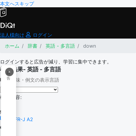
本文へスキップ
DiQt
法人様向け
ログイン
ホーム
辞書
英語 - 多言語
down
ログインすると広告が減り、学習に集中できます。
検索結果- 英語 - 多言語
×
広
告
意味・例文の表示言語
検索内容:
down
CEFR-J A2
down