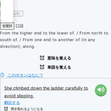
IPA（発音記号）
/daʊn/
口語
前置詞
From the higher end to the lower of. / From north to
south of. / From one end to another of (in any
direction); along.
意味を覚える
単語を覚える
このボタンはなに？
She
climbed
down
the
ladder
carefully
to
avoid
slipping.
翻訳する
聞き取れるようになる