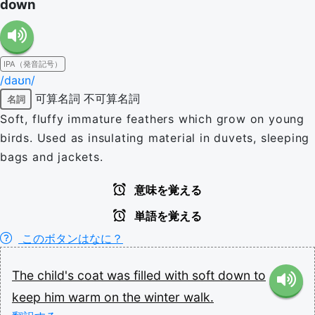
down
IPA（発音記号）
/daʊn/
可算名詞
不可算名詞
名詞
Soft, fluffy immature feathers which grow on young
birds. Used as insulating material in duvets, sleeping
bags and jackets.
意味を覚える
単語を覚える
このボタンはなに？
The
child's
coat
was
filled
with
soft
down
to
keep
him
warm
on
the
winter
walk.