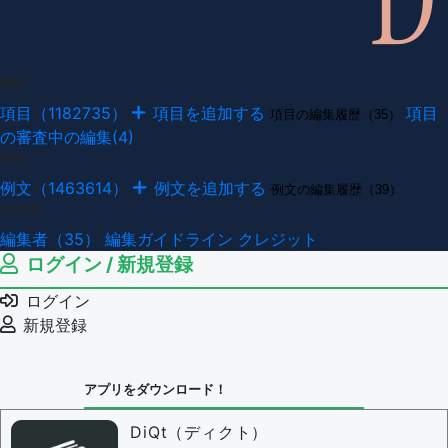
項目
項目（1182735）
項目を追加する
項目
項目の編集履歴（35）
の審査中の編集(4)
例文
例文（1463614）
例文を追加する
例文の編集履歴（39）
その他
編集者（35）
編集ガイドライン
クレジット
ログイン / 新規登録
ログイン
新規登録
アプリをダウンロード！
DiQt（ディクト）