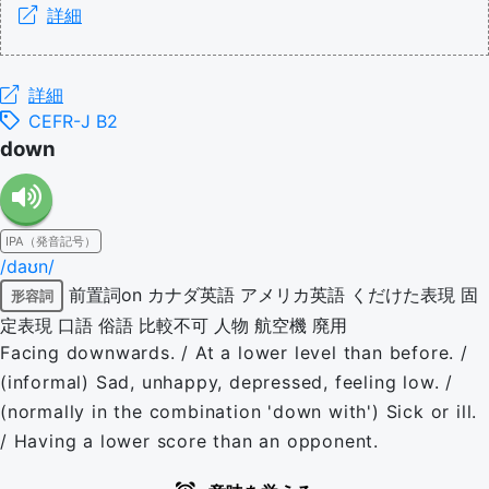
詳細
詳細
CEFR-J B2
down
IPA（発音記号）
/daʊn/
前置詞on
カナダ英語
アメリカ英語
くだけた表現
固
形容詞
定表現
口語
俗語
比較不可
人物
航空機
廃用
Facing downwards. / At a lower level than before. /
(informal) Sad, unhappy, depressed, feeling low. /
(normally in the combination 'down with') Sick or ill.
/ Having a lower score than an opponent.