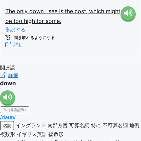
The
only
down
I
see
is
the
cost,
which
might
be
too
high
for
some.
翻訳する
聞き取れるようになる
詳細
関連語
詳細
down
IPA（発音記号）
/daʊn/
イングランド
南部方言
可算名詞
特に
不可算名詞
通例
名詞
複数形
イギリス英語
複数形