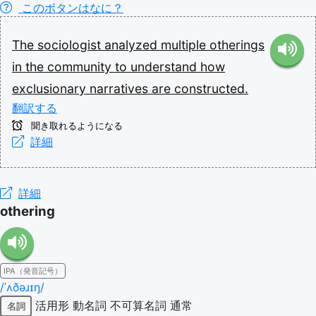
このボタンはなに？
The
sociologist
analyzed
multiple
otherings
in
the
community
to
understand
how
exclusionary
narratives
are
constructed.
翻訳する
聞き取れるようになる
詳細
詳細
othering
IPA（発音記号）
/ˈʌðəɹɪŋ/
活用形
動名詞
不可算名詞
通常
名詞