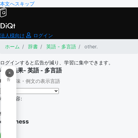
本文へスキップ
DiQt
法人様向け
ログイン
ホーム
辞書
英語 - 多言語
other.
ログインすると広告が減り、学習に集中できます。
検索結果- 英語 - 多言語
×
広
告
意味・例文の表示言語
検索内容:
other.
otherness