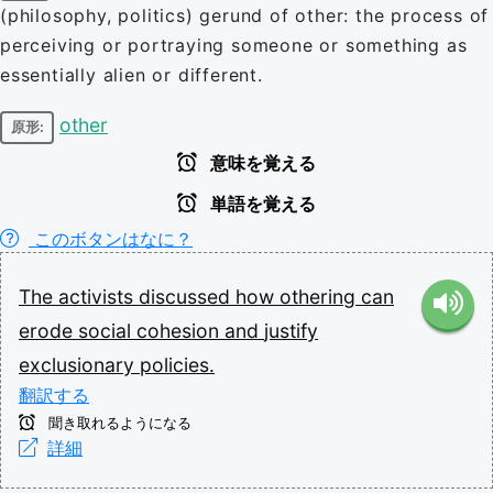
(philosophy, politics) gerund of other: the process of
perceiving or portraying someone or something as
essentially alien or different.
other
原形:
意味を覚える
単語を覚える
このボタンはなに？
The
activists
discussed
how
othering
can
erode
social
cohesion
and
justify
exclusionary
policies.
翻訳する
聞き取れるようになる
詳細