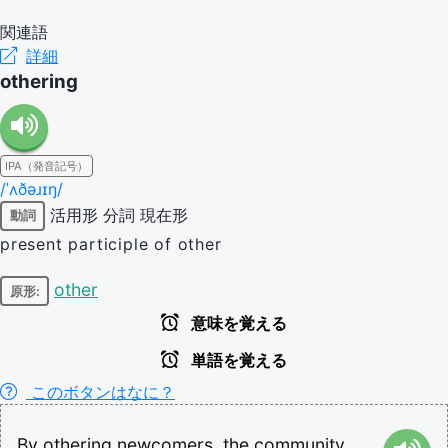
関連語
詳細
othering
IPA（発音記号）
/ˈʌðəɹɪŋ/
活用形
分詞
現在形
動詞
present participle of other
other
原形:
意味を覚える
単語を覚える
このボタンはなに？
By
othering
newcomers,
the
community