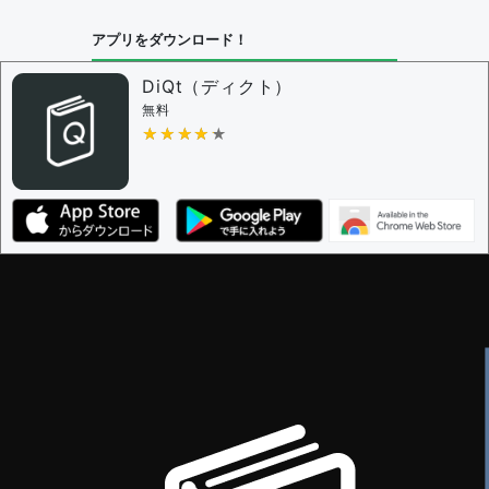
アプリをダウンロード！
DiQt（ディクト）
無料
★★★★★
★★★★★