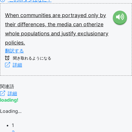
When
communities
are
portrayed
only
by
their
differences,
the
media
can
otherize
whole
populations
and
justify
exclusionary
policies.
翻訳する
聞き取れるようになる
詳細
関連語
詳細
loading!
Loading...
1