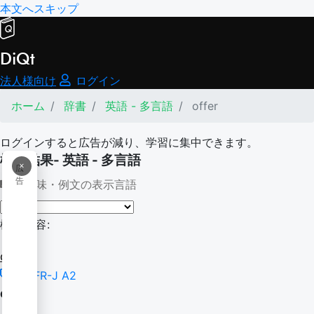
本文へスキップ
DiQt
法人様向け
ログイン
ホーム
辞書
英語 - 多言語
offer
ログインすると広告が減り、学習に集中できます。
検索結果- 英語 - 多言語
×
広
告
意味・例文の表示言語
検索内容:
offer
CEFR-J A2
offer