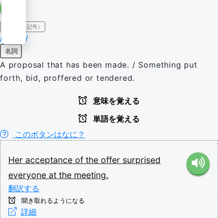
IPA（発音記号）
/ˈɒfə(ɹ)/
名詞
A proposal that has been made. / Something put
forth, bid, proffered or tendered.
意味を覚える
単語を覚える
このボタンはなに？
Her
acceptance
of
the
offer
surprised
everyone
at
the
meeting.
翻訳する
聞き取れるようになる
詳細