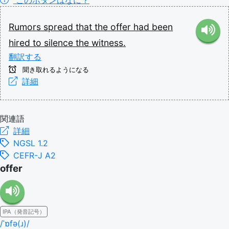
Rumors
spread
that
the
offer
had
been
hired
to
silence
the
witness.
翻訳する
聞き取れるようになる
詳細
関連語
詳細
NGSL 1.2
CEFR-J A2
offer
IPA（発音記号）
/ˈɒfə(ɹ)/