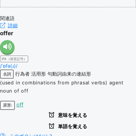
関連語
詳細
offer
IPA（発音記号）
/ˈɒfə(ɹ)/
行為者
活用形
句動詞由来の連結形
名詞
(used in combinations from phrasal verbs) agent
noun of off
off
原形:
意味を覚える
単語を覚える
このボタンはなに？