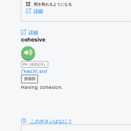
聞き取れるようになる
詳細
詳細
cohesive
IPA（発音記号）
/ˈkəʊ.hiː.sɪv/
形容詞
Having cohesion.
このボタンはなに？