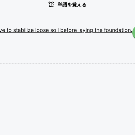
単語を覚える
ive
to
stabilize
loose
soil
before
laying
the
foundation.