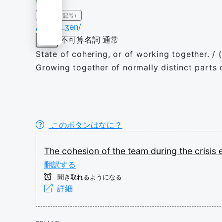
IPA（発音記号）
/koʊˈhiː.ʒən/
不可算名詞
通常
名詞
State of cohering, or of working together. / 
Growing together of normally distinct parts o
このボタンはなに？
The
cohesion
of
the
team
during
the
crisis
翻訳する
聞き取れるようになる
詳細