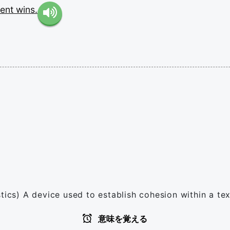
tent
wins.
tics) A device used to establish cohesion within a tex
意味を覚える