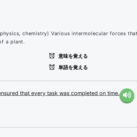
(physics, chemistry) Various intermolecular forces that
f a plant.
意味を覚える
単語を覚える
ensured
that
every
task
was
completed
on
time.