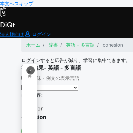
本文へスキップ
DiQt
法人様向け
ログイン
ホーム
辞書
英語 - 多言語
cohesion
ログインすると広告が減り、学習に集中できます。
検索結果- 英語 - 多言語
×
広
告
意味・例文の表示言語
検索内容:
cohesion
cohesion