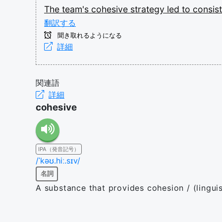
The
team's
cohesive
strategy
led
to
consis
翻訳する
聞き取れるようになる
詳細
関連語
詳細
cohesive
IPA（発音記号）
/ˈkəʊ.hiː.sɪv/
名詞
A substance that provides cohesion / (linguis