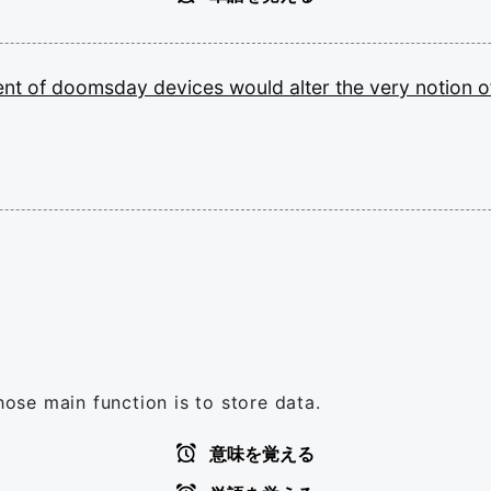
ent
of
doomsday
devices
would
alter
the
very
notion
o
se main function is to store data.
意味を覚える