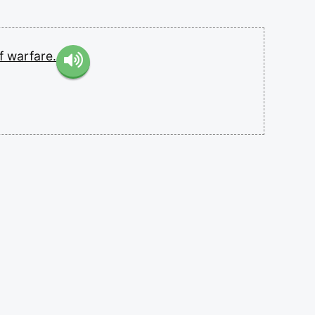
f
warfare.