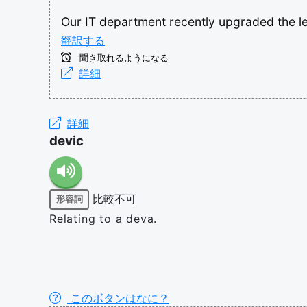
Our
IT
department
recently
upgraded
the
l
翻訳する
聞き取れるようになる
詳細
詳細
devic
比較不可
形容詞
Relating to a deva.
このボタンはなに？