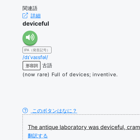
関連語
詳細
deviceful
IPA（発音記号）
/dɪˈvaɪsfəl/
古語
形容詞
(now rare) Full of devices; inventive.
このボタンはなに？
The
antique
laboratory
was
deviceful,
cra
翻訳する