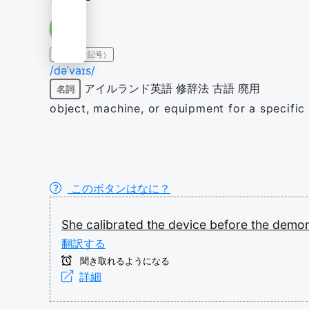
IPA（発音記号）
/dəˈvaɪs/
アイルランド英語
修辞法
古語
廃用
名詞
object, machine, or equipment for a specific
このボタンはなに？
She
calibrated
the
device
before
the
demon
翻訳する
聞き取れるようになる
詳細