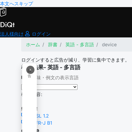
本文へスキップ
DiQt
法人様向け
ログイン
ホーム
辞書
英語 - 多言語
device
ログインすると広告が減り、学習に集中できます。
検索結果- 英語 - 多言語
×
広
告
意味・例文の表示言語
検索内容:
device
NGSL 1.2
CEFR-J B1
device