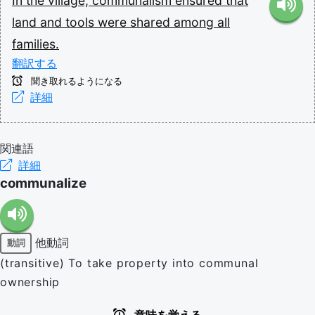
In
the
village,
communalism
ensured
that
land
and
tools
were
shared
among
all
families.
翻訳する
聞き取れるようになる
詳細
関連語
詳細
communalize
他動詞
動詞
(transitive) To take property into communal
ownership