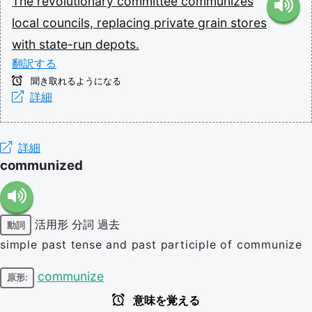
The
revolutionary
committee
communizes
local
councils,
replacing
private
grain
stores
with
state-run
depots.
翻訳する
聞き取れるようになる
詳細
詳細
communized
活用形
分詞
過去
動詞
simple past tense and past participle of communize
communize
原形:
意味を覚える