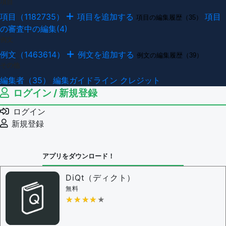
項目
項目（1182735）
項目を追加する
項目
項目の編集履歴（35）
の審査中の編集(4)
例文
例文（1463614）
例文を追加する
例文の編集履歴（39）
その他
編集者（35）
編集ガイドライン
クレジット
ログイン / 新規登録
ログイン
新規登録
アプリをダウンロード！
DiQt（ディクト）
無料
★★★★★
★★★★★