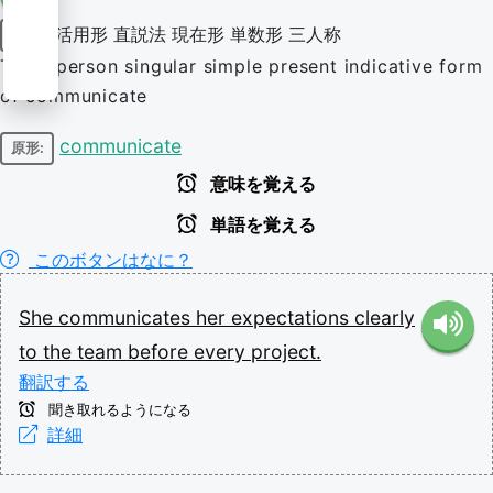
活用形
直説法
現在形
単数形
三人称
動詞
Third-person singular simple present indicative form
of communicate
communicate
原形:
意味を覚える
単語を覚える
このボタンはなに？
She
communicates
her
expectations
clearly
to
the
team
before
every
project.
翻訳する
聞き取れるようになる
詳細