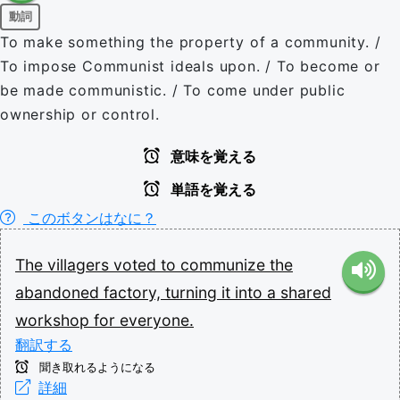
動詞
To make something the property of a community. /
To impose Communist ideals upon. / To become or
be made communistic. / To come under public
ownership or control.
意味を覚える
単語を覚える
このボタンはなに？
The
villagers
voted
to
communize
the
abandoned
factory,
turning
it
into
a
shared
workshop
for
everyone.
翻訳する
聞き取れるようになる
詳細