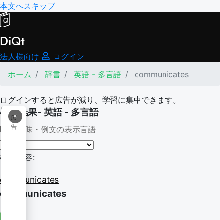
本文へスキップ
DiQt
法人様向け
ログイン
ホーム
辞書
英語 - 多言語
communicates
ログインすると広告が減り、学習に集中できます。
検索結果- 英語 - 多言語
×
広
告
意味・例文の表示言語
検索内容:
communicates
communicates