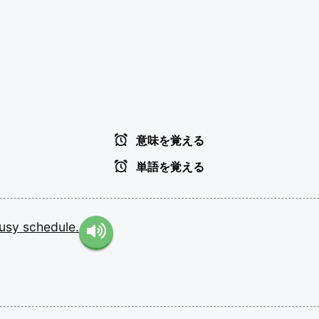
意味を覚える
単語を覚える
usy
schedule.