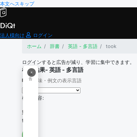
本文へスキップ
DiQt
法人様向け
ログイン
ホーム
辞書
英語 - 多言語
took
ログインすると広告が減り、学習に集中できます。
検索結果- 英語 - 多言語
×
広
告
意味・例文の表示言語
検索内容:
took
took