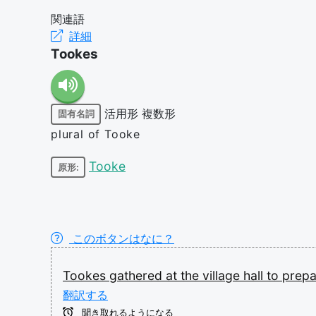
関連語
詳細
Tookes
活用形
複数形
固有名詞
plural of Tooke
Tooke
原形:
このボタンはなに？
Tookes
gathered
at
the
village
hall
to
prep
翻訳する
聞き取れるようになる