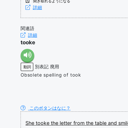
聞き取れるようになる
詳細
関連語
詳細
tooke
別表記
廃用
動詞
Obsolete spelling of took
このボタンはなに？
She
tooke
the
letter
from
the
table
and
smi