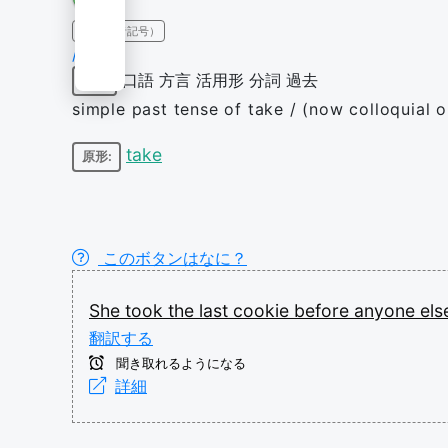
IPA（発音記号）
/tʊk/
口語
方言
活用形
分詞
過去
動詞
simple past tense of take / (now colloquial or
take
原形:
このボタンはなに？
She
took
the
last
cookie
before
anyone
el
翻訳する
聞き取れるようになる
詳細