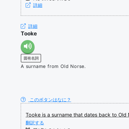
詳細
詳細
Tooke
固有名詞
A surname from Old Norse.
このボタンはなに？
Tooke
is
a
surname
that
dates
back
to
Old
翻訳する