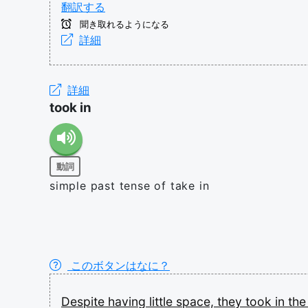
翻訳する
聞き取れるようになる
詳細
詳細
took in
動詞
simple past tense of take in
このボタンはなに？
Despite
having
little
space,
they
took
in
th