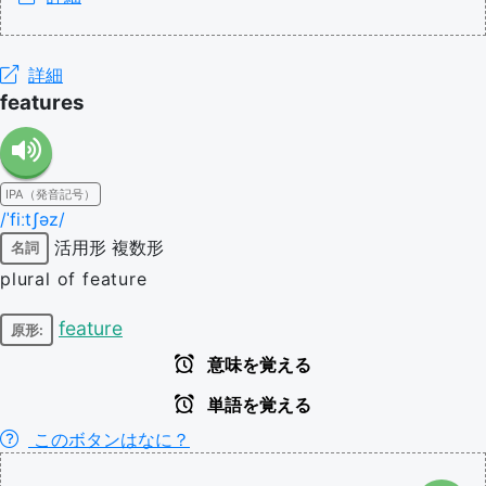
詳細
features
IPA（発音記号）
/ˈfiːtʃəz/
活用形
複数形
名詞
plural of feature
feature
原形:
意味を覚える
単語を覚える
このボタンはなに？