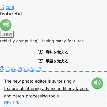
詳細
featureful
形容詞
(chiefly computing) Having many features.
意味を覚える
単語を覚える
このボタンはなに？
The
new
photo
editor
is
surprisingly
featureful,
offering
advanced
filters,
layers,
and
batch-processing
tools.
翻訳する