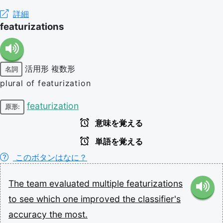
詳細
featurizations
活用形
複数形
名詞
plural of featurization
featurization
原形:
意味を覚える
単語を覚える
このボタンはなに？
The
team
evaluated
multiple
featurizations
to
see
which
one
improved
the
classifier's
accuracy
the
most.