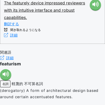
The
featurely
device
impressed
reviewers
with
its
intuitive
interface
and
robust
capabilities.
翻訳する
聞き取れるようになる
詳細
関連語
詳細
featurism
軽蔑的
不可算名詞
名詞
(derogatory) A form of architectural design based
around certain accentuated features.