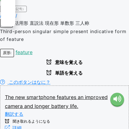
IPA（発音記号）
/ˈfiːtʃəz/
活用形
直説法
現在形
単数形
三人称
動詞
Third-person singular simple present indicative form
of feature
feature
原形:
意味を覚える
単語を覚える
このボタンはなに？
The
new
smartphone
features
an
improved
camera
and
longer
battery
life.
翻訳する
聞き取れるようになる
詳細