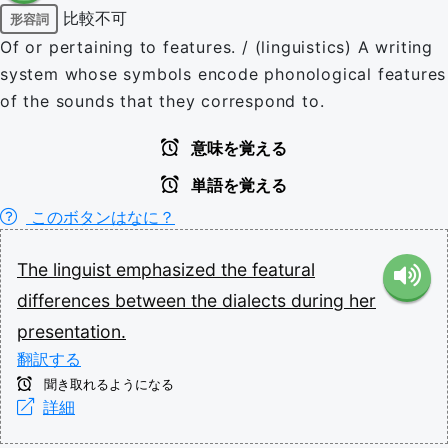
比較不可
形容詞
Of or pertaining to features. / (linguistics) A writing
system whose symbols encode phonological features
of the sounds that they correspond to.
意味を覚える
単語を覚える
このボタンはなに？
The
linguist
emphasized
the
featural
differences
between
the
dialects
during
her
presentation.
翻訳する
聞き取れるようになる
詳細