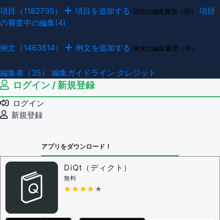
項目（1182735）
項目を追加する
項目
項目の編集履歴（35）
の審査中の編集(4)
例文
例文（1463614）
例文を追加する
例文の編集履歴（39）
その他
編集者（35）
編集ガイドライン
クレジット
ログイン / 新規登録
ログイン
新規登録
アプリをダウンロード！
DiQt（ディクト）
無料
★★★★★
★★★★★