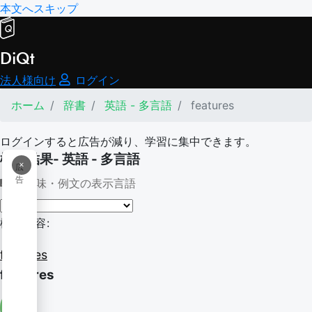
本文へスキップ
DiQt
法人様向け
ログイン
ホーム
辞書
英語 - 多言語
features
ログインすると広告が減り、学習に集中できます。
検索結果- 英語 - 多言語
×
広
告
意味・例文の表示言語
検索内容:
features
features