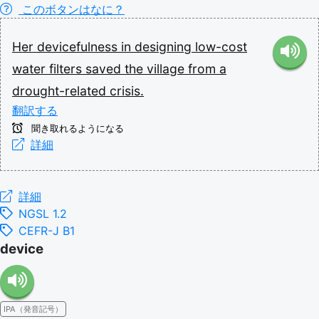
このボタンはなに？
Her
devicefulness
in
designing
low-cost
water
filters
saved
the
village
from
a
drought-related
crisis.
翻訳する
聞き取れるようになる
詳細
詳細
NGSL 1.2
CEFR-J B1
device
IPA（発音記号）