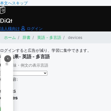
本文へスキップ
DiQt
法人様向け
ログイン
ホーム
辞書
英語 - 多言語
devices
ログインすると広告が減り、学習に集中できます。
検索結果- 英語 - 多言語
×
広
告
意味・例文の表示言語
検索内容:
devices
devices