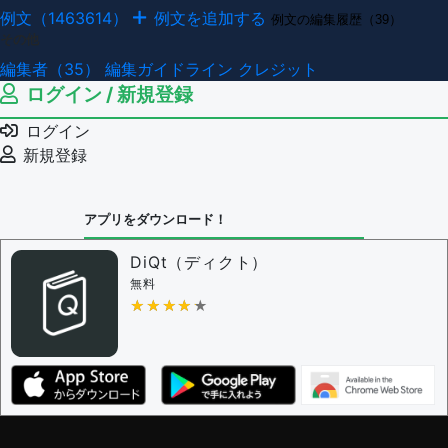
例文（1463614）
例文を追加する
例文の編集履歴（39）
その他
編集者（35）
編集ガイドライン
クレジット
ログイン / 新規登録
ログイン
新規登録
アプリをダウンロード！
DiQt（ディクト）
無料
★★★★★
★★★★★