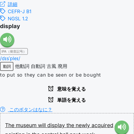
詳細
CEFR-J B1
NGSL 1.2
display
IPA（発音記号）
/dɪsˈpleɪ/
他動詞
自動詞
古風
廃用
動詞
to put so they can be seen or be bought
意味を覚える
単語を覚える
このボタンはなに？
The
museum
will
display
the
newly
acquired