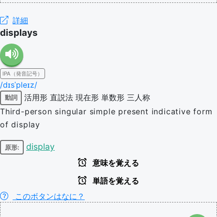
詳細
displays
IPA（発音記号）
/dɪsˈpleɪz/
活用形
直説法
現在形
単数形
三人称
動詞
Third-person singular simple present indicative form
of display
display
原形:
意味を覚える
単語を覚える
このボタンはなに？