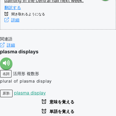
painting
in
the
central
hall
next
week.
翻訳する
聞き取れるようになる
詳細
関連語
詳細
plasma displays
活用形
複数形
名詞
plural of plasma display
plasma display
原形:
意味を覚える
単語を覚える