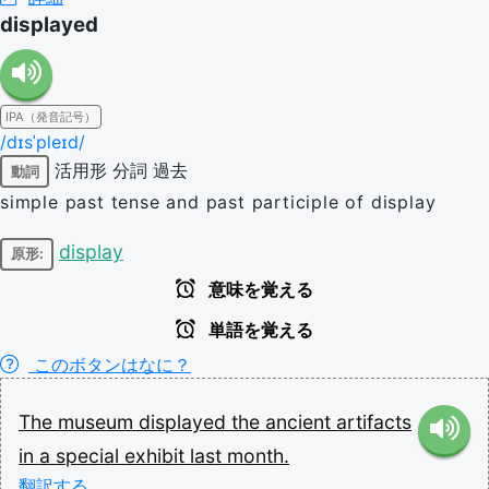
displayed
IPA（発音記号）
/dɪsˈpleɪd/
活用形
分詞
過去
動詞
simple past tense and past participle of display
display
原形:
意味を覚える
単語を覚える
このボタンはなに？
The
museum
displayed
the
ancient
artifacts
in
a
special
exhibit
last
month.
翻訳する