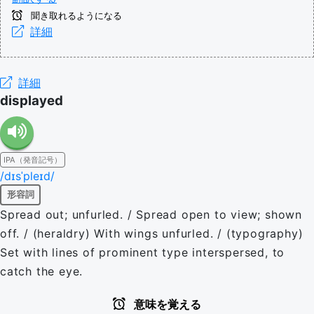
聞き取れるようになる
詳細
詳細
displayed
IPA（発音記号）
/dɪsˈpleɪd/
形容詞
Spread out; unfurled. / Spread open to view; shown
off. / (heraldry) With wings unfurled. / (typography)
Set with lines of prominent type interspersed, to
catch the eye.
意味を覚える