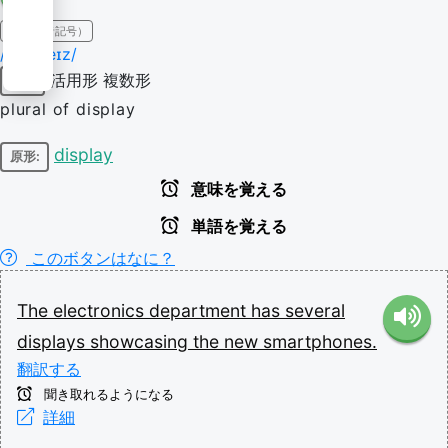
IPA（発音記号）
/dɪsˈpleɪz/
活用形
複数形
名詞
plural of display
display
原形:
意味を覚える
単語を覚える
このボタンはなに？
The
electronics
department
has
several
displays
showcasing
the
new
smartphones.
翻訳する
聞き取れるようになる
詳細