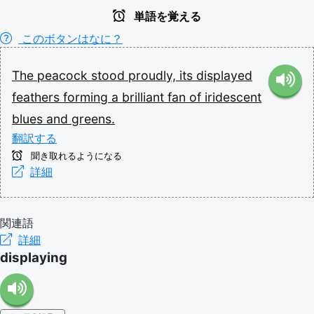
単語を覚える
このボタンはなに？
The
peacock
stood
proudly,
its
displayed
feathers
forming
a
brilliant
fan
of
iridescent
blues
and
greens.
翻訳する
聞き取れるようになる
詳細
関連語
詳細
displaying