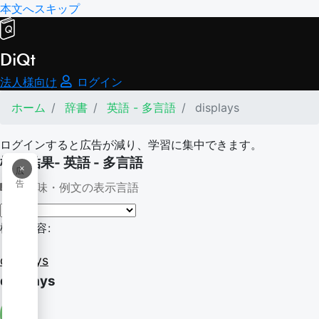
本文へスキップ
DiQt
法人様向け
ログイン
ホーム
辞書
英語 - 多言語
displays
ログインすると広告が減り、学習に集中できます。
検索結果- 英語 - 多言語
×
広
告
意味・例文の表示言語
検索内容:
displays
displays