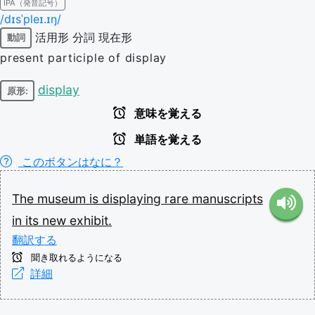
IPA（発音記号）
/dɪsˈpleɪ.ɪŋ/
活用形
分詞
現在形
動詞
present participle of display
display
原形:
意味を覚える
単語を覚える
このボタンはなに？
The
museum
is
displaying
rare
manuscripts
in
its
new
exhibit.
翻訳する
聞き取れるようになる
詳細