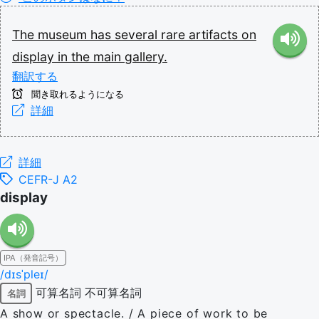
The
museum
has
several
rare
artifacts
on
display
in
the
main
gallery.
翻訳する
聞き取れるようになる
詳細
詳細
CEFR-J A2
display
IPA（発音記号）
/dɪsˈpleɪ/
可算名詞
不可算名詞
名詞
A show or spectacle. / A piece of work to be