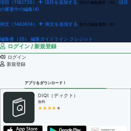
項目（1182735）
項目を追加する
項目
項目の編集履歴（35）
の審査中の編集(4)
例文
例文（1463614）
例文を追加する
例文の編集履歴（39）
その他
編集者（35）
編集ガイドライン
クレジット
ログイン / 新規登録
ログイン
新規登録
アプリをダウンロード！
DiQt（ディクト）
無料
★★★★★
★★★★★