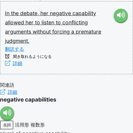
In
the
debate,
her
negative
capability
allowed
her
to
listen
to
conflicting
arguments
without
forcing
a
premature
judgment.
翻訳する
聞き取れるようになる
詳細
関連語
詳細
negative capabilities
活用形
複数形
名詞