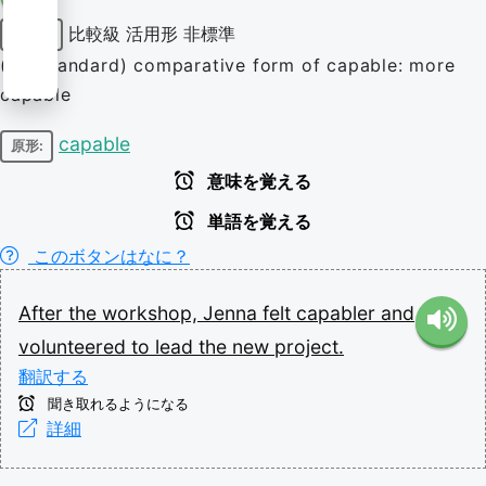
比較級
活用形
非標準
形容詞
(nonstandard) comparative form of capable: more
capable
capable
原形:
意味を覚える
単語を覚える
このボタンはなに？
After
the
workshop,
Jenna
felt
capabler
and
volunteered
to
lead
the
new
project.
翻訳する
聞き取れるようになる
詳細