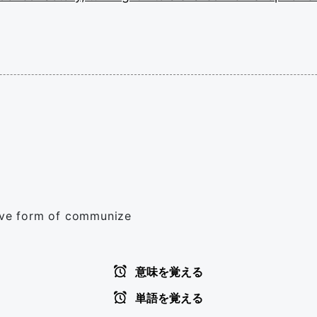
tive form of communize
意味を覚える
単語を覚える