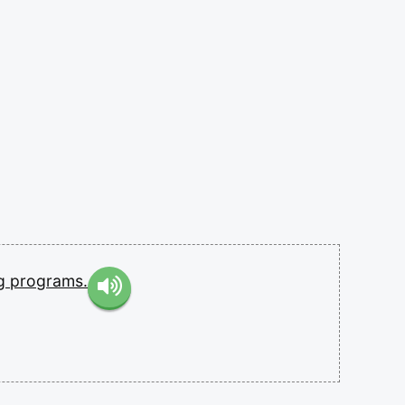
ng
programs.