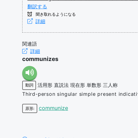
翻訳する
聞き取れるようになる
詳細
関連語
詳細
communizes
活用形
直説法
現在形
単数形
三人称
動詞
Third-person singular simple present indica
communize
原形: