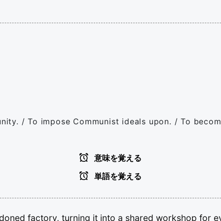
nity. / To impose Communist ideals upon. / To beco
意味を覚える
単語を覚える
ndoned
factory,
turning
it
into
a
shared
workshop
for
e