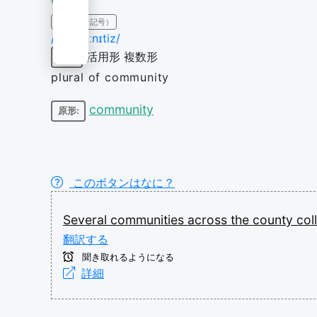
IPA（発音記号）
/kəˈmjuːnɪtiz/
活用形
複数形
名詞
plural of community
community
原形:
このボタンはなに？
Several
communities
across
the
county
col
翻訳する
聞き取れるようになる
詳細