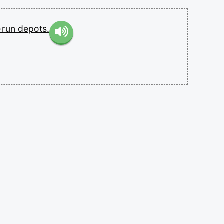
-run
depots.