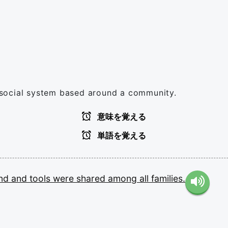
social system based around a community.
意味を覚える
単語を覚える
and
and
tools
were
shared
among
all
families.