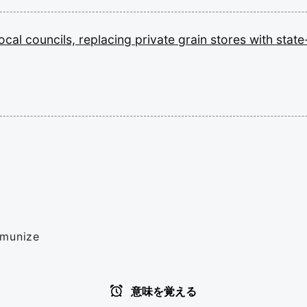
local
councils,
replacing
private
grain
stores
with
state
mmunize
意味を覚える