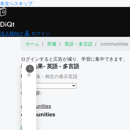
本文へスキップ
DiQt
法人様向け
ログイン
ホーム
辞書
英語 - 多言語
communities
ログインすると広告が減り、学習に集中できます。
検索結果- 英語 - 多言語
×
広
告
意味・例文の表示言語
検索内容:
communities
communities