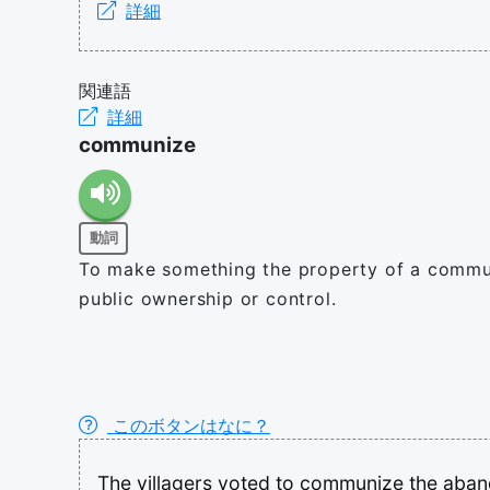
詳細
関連語
詳細
communize
動詞
To make something the property of a commu
public ownership or control.
このボタンはなに？
The
villagers
voted
to
communize
the
aba