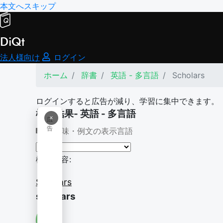
本文へスキップ
DiQt
法人様向け
ログイン
ホーム
辞書
英語 - 多言語
Scholars
ログインすると広告が減り、学習に集中できます。
検索結果- 英語 - 多言語
×
広
告
意味・例文の表示言語
検索内容:
Scholars
scholars