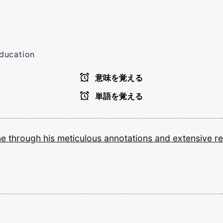
education
意味を覚える
単語を覚える
ne
through
his
meticulous
annotations
and
extensive
r