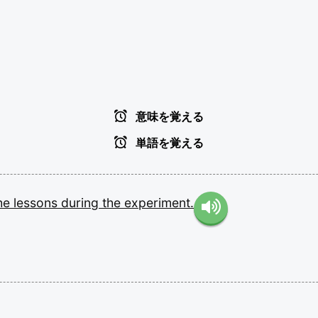
意味を覚える
単語を覚える
he
lessons
during
the
experiment.