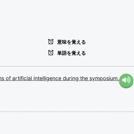
意味を覚える
単語を覚える
ons
of
artificial
intelligence
during
the
symposium.