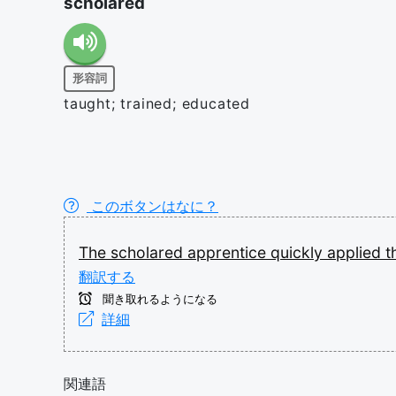
scholared
形容詞
taught; trained; educated
このボタンはなに？
The
scholared
apprentice
quickly
applied
t
翻訳する
聞き取れるようになる
詳細
関連語