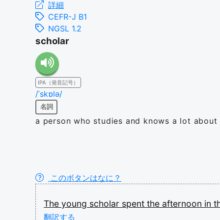
詳細
CEFR-J B1
NGSL 1.2
scholar
IPA（発音記号）
/ˈskɒlə/
名詞
a person who studies and knows a lot about 
このボタンはなに？
The
young
scholar
spent
the
afternoon
in
t
翻訳する