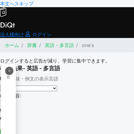
本文へスキップ
DiQt
法人様向け
ログイン
ホーム
辞書
英語 - 多言語
one's
ログインすると広告が減り、学習に集中できます。
検索結果- 英語 - 多言語
×
広
告
意味・例文の表示言語
検索内容:
one's
one's