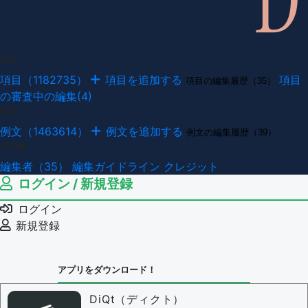
項目
項目（1182735）
項目を追加する
項目
項目の編集履歴（35）
の審査中の編集(4)
例文
例文（1463614）
例文を追加する
例文の編集履歴（39）
その他
編集者（35）
編集ガイドライン
クレジット
ログイン / 新規登録
ログイン
新規登録
アプリをダウンロード！
DiQt（ディクト）