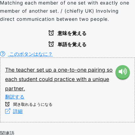
Matching each member of one set with exactly one
member of another set. / (chiefly UK) Involving
direct communication between two people.
意味を覚える
単語を覚える
このボタンはなに？
The
teacher
set
up
a
one-to-one
pairing
so
each
student
could
practice
with
a
unique
partner.
翻訳する
聞き取れるようになる
詳細
関連語