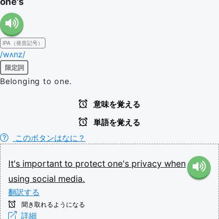
one's
IPA（発音記号）
/wʌnz/
限定詞
Belonging to one.
意味を覚える
単語を覚える
このボタンはなに？
It's
important
to
protect
one's
privacy
when
using
social
media.
翻訳する
聞き取れるようになる
詳細