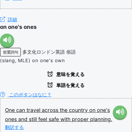
詳細
on one's ones
多文化ロンドン英語
俗語
前置詞句
(slang, MLE) on one's own
意味を覚える
単語を覚える
このボタンはなに？
One
can
travel
across
the
country
on
one's
ones
and
still
feel
safe
with
proper
planning.
翻訳する