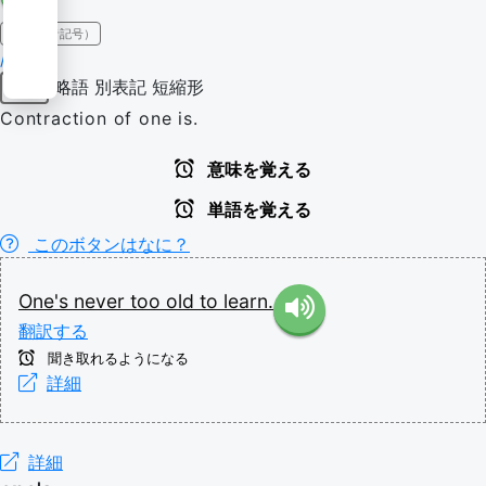
IPA（発音記号）
/wʌns/
略語
別表記
短縮形
略語
Contraction of one is.
意味を覚える
単語を覚える
このボタンはなに？
One's
never
too
old
to
learn.
翻訳する
聞き取れるようになる
詳細
詳細