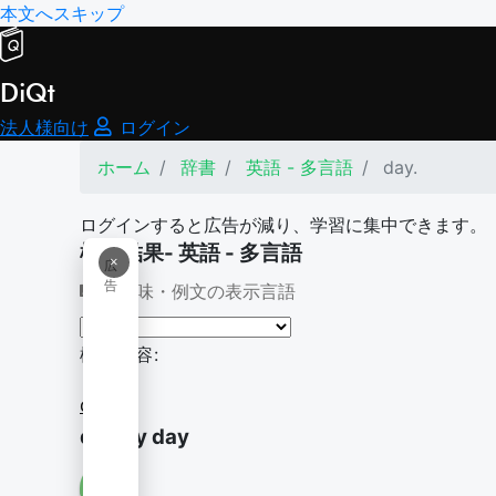
本文へスキップ
DiQt
法人様向け
ログイン
ホーム
辞書
英語 - 多言語
day.
ログインすると広告が減り、学習に集中できます。
検索結果- 英語 - 多言語
×
広
告
意味・例文の表示言語
検索内容:
day.
day by day