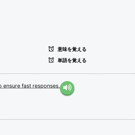
意味を覚える
単語を覚える
o
ensure
fast
responses.