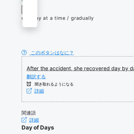
副詞
one day at a time / gradually
このボタンはなに？
After
the
accident,
she
recovered
day
by
d
翻訳する
聞き取れるようになる
詳細
関連語
詳細
Day of Days