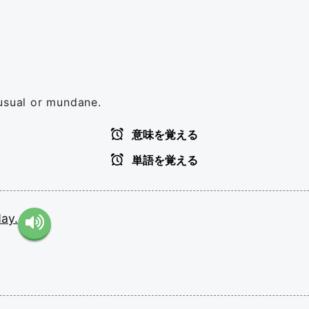
 usual or mundane.
意味を覚える
単語を覚える
ay.