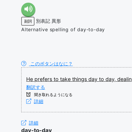
別表記
異形
副詞
Alternative spelling of day-to-day
このボタンはなに？
He
prefers
to
take
things
day
to
day,
deali
翻訳する
聞き取れるようになる
詳細
詳細
day-to-day