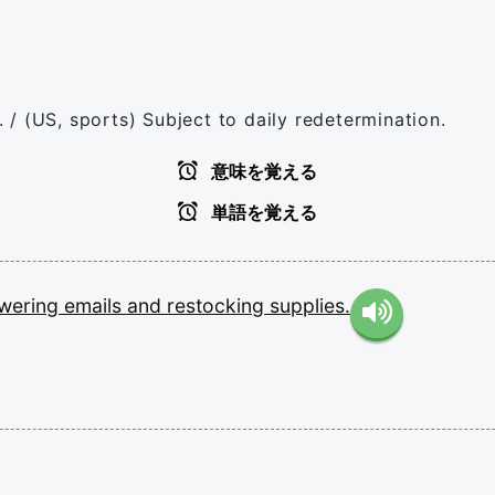
/ (US, sports) Subject to daily redetermination.
意味を覚える
単語を覚える
wering
emails
and
restocking
supplies.