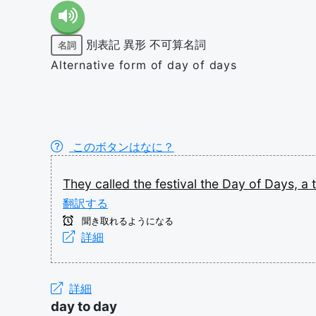
別表記
異形
不可算名詞
名詞
Alternative form of day of days
このボタンはなに？
They
called
the
festival
the
Day
of
Days,
a
翻訳する
聞き取れるようになる
詳細
詳細
day to day