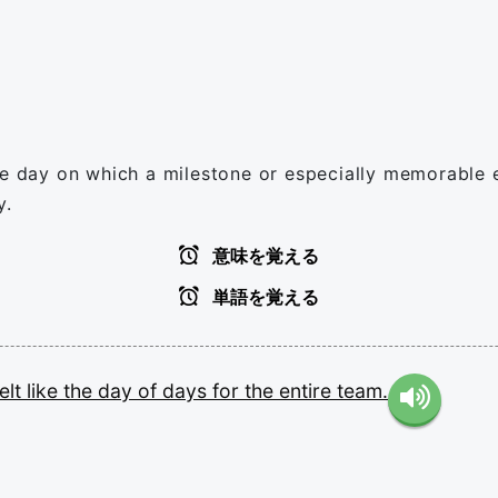
he day on which a milestone or especially memorable e
y.
意味を覚える
単語を覚える
felt
like
the
day
of
days
for
the
entire
team.