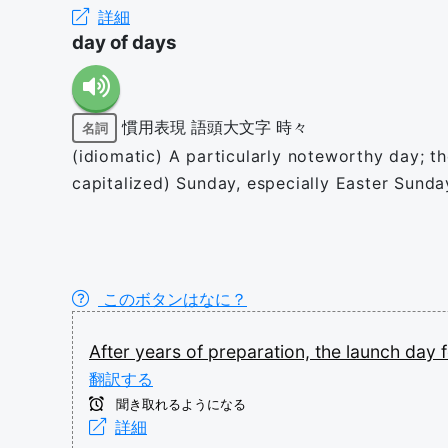
詳細
day of days
慣用表現
語頭大文字
時々
名詞
(idiomatic) A particularly noteworthy day; t
capitalized) Sunday, especially Easter Sunda
このボタンはなに？
After
years
of
preparation,
the
launch
day
翻訳する
聞き取れるようになる
詳細