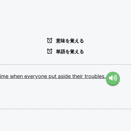
意味を覚える
単語を覚える
time
when
everyone
put
aside
their
troubles.