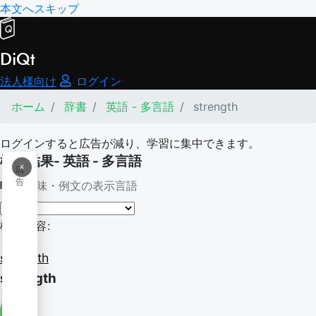
本文へスキップ
DiQt
法人様向け
ログイン
ホーム
辞書
英語 - 多言語
strength
ログインすると広告が減り、学習に集中できます。
検索結果- 英語 - 多言語
×
広
告
意味・例文の表示言語
検索内容:
strength
strength