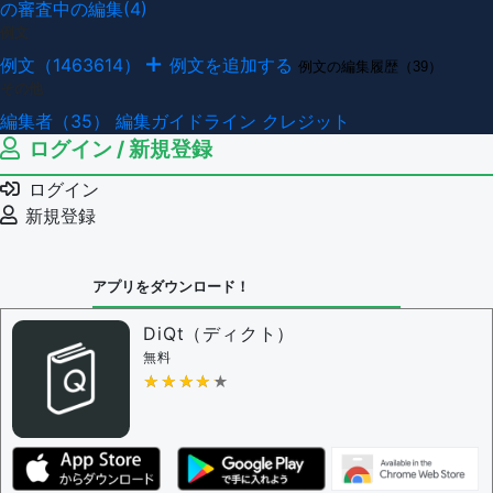
の審査中の編集(4)
例文
例文（1463614）
例文を追加する
例文の編集履歴（39）
その他
編集者（35）
編集ガイドライン
クレジット
ログイン / 新規登録
ログイン
新規登録
アプリをダウンロード！
DiQt（ディクト）
無料
★★★★★
★★★★★