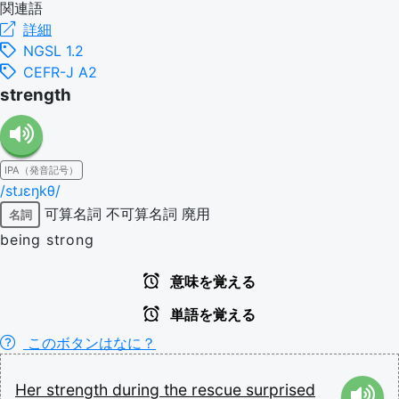
関連語
詳細
NGSL 1.2
CEFR-J A2
strength
IPA（発音記号）
/stɹɛŋkθ/
可算名詞
不可算名詞
廃用
名詞
being strong
意味を覚える
単語を覚える
このボタンはなに？
Her
strength
during
the
rescue
surprised