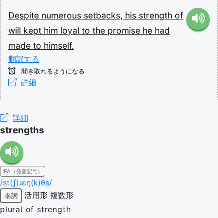
Despite
numerous
setbacks,
his
strength
of
will
kept
him
loyal
to
the
promise
he
had
made
to
himself.
翻訳する
聞き取れるようになる
詳細
詳細
strengths
IPA（発音記号）
/st(ʃ)ɹɛŋ(k)θs/
活用形
複数形
名詞
plural of strength