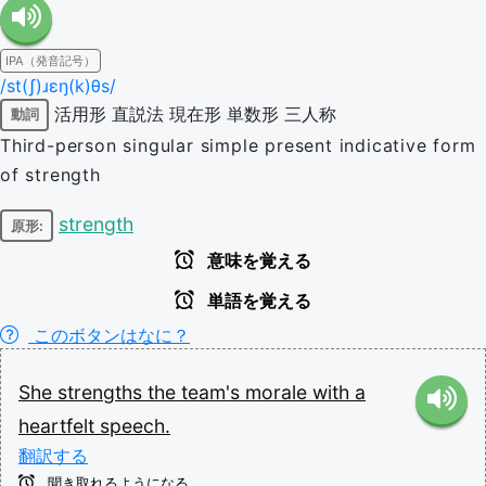
IPA（発音記号）
/st(ʃ)ɹɛŋ(k)θs/
活用形
直説法
現在形
単数形
三人称
動詞
Third-person singular simple present indicative form
of strength
strength
原形:
意味を覚える
単語を覚える
このボタンはなに？
She
strengths
the
team's
morale
with
a
heartfelt
speech.
翻訳する
聞き取れるようになる