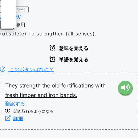
IPA（発音記号）
/stɹɛŋkθ/
廃用
動詞
(obsolete) To strengthen (all senses).
意味を覚える
単語を覚える
このボタンはなに？
They
strength
the
old
fortifications
with
fresh
timber
and
iron
bands.
翻訳する
聞き取れるようになる
詳細