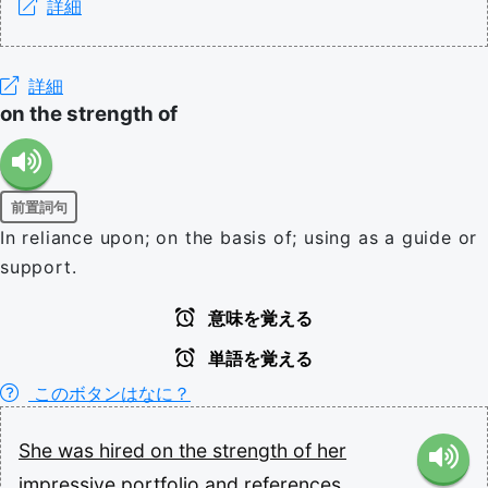
詳細
詳細
on the strength of
前置詞句
In reliance upon; on the basis of; using as a guide or
support.
意味を覚える
単語を覚える
このボタンはなに？
She
was
hired
on
the
strength
of
her
impressive
portfolio
and
references.