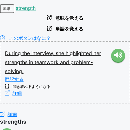
strength
原形:
意味を覚える
単語を覚える
このボタンはなに？
During
the
interview,
she
highlighted
her
strengths
in
teamwork
and
problem-
solving.
翻訳する
聞き取れるようになる
詳細
詳細
strengths