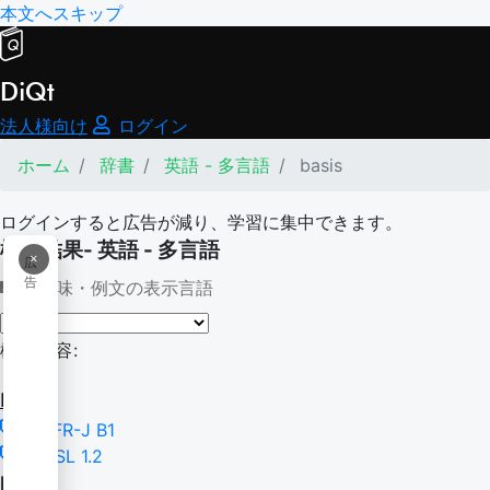
本文へスキップ
DiQt
法人様向け
ログイン
ホーム
辞書
英語 - 多言語
basis
ログインすると広告が減り、学習に集中できます。
検索結果- 英語 - 多言語
×
広
告
意味・例文の表示言語
検索内容:
basis
CEFR-J B1
NGSL 1.2
basis