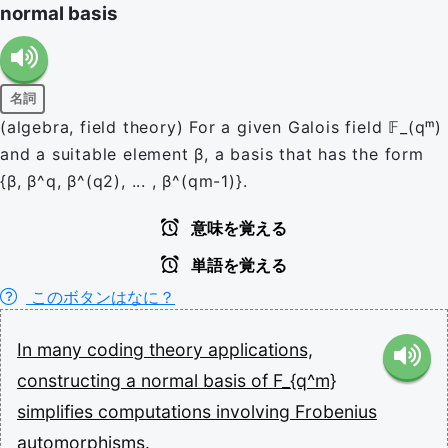
normal basis
名詞
(algebra, field theory) For a given Galois field 𝔽_(qᵐ)
and a suitable element β, a basis that has the form
{β, β^q, β^(q2), ... , β^(qm-1)}.
意味を覚える
単語を覚える
このボタンはなに？
In
many
coding
theory
applications,
constructing
a
normal
basis
of
F_{q^m}
simplifies
computations
involving
Frobenius
automorphisms.