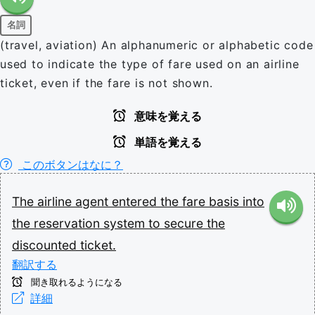
名詞
(travel, aviation) An alphanumeric or alphabetic code
used to indicate the type of fare used on an airline
ticket, even if the fare is not shown.
意味を覚える
単語を覚える
このボタンはなに？
The
airline
agent
entered
the
fare
basis
into
the
reservation
system
to
secure
the
discounted
ticket.
翻訳する
聞き取れるようになる
詳細