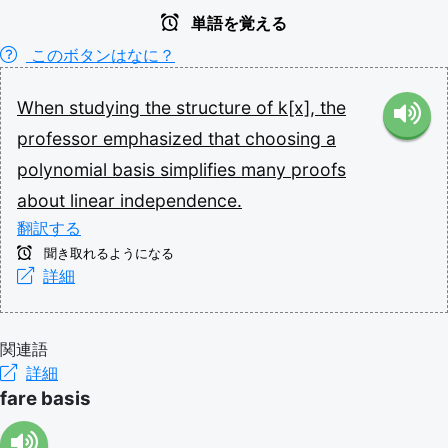
単語を覚える
このボタンはなに？
When
studying
the
structure
of
k[x],
the
professor
emphasized
that
choosing
a
polynomial
basis
simplifies
many
proofs
about
linear
independence.
翻訳する
聞き取れるようになる
詳細
関連語
詳細
fare basis