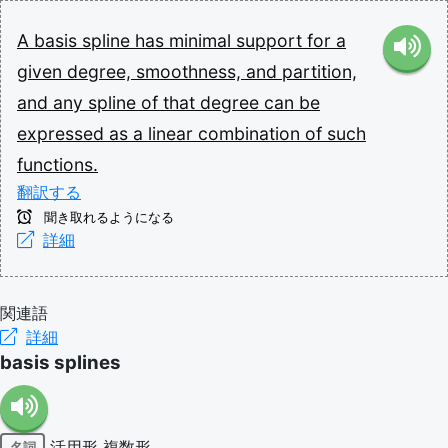
A
basis
spline
has
minimal
support
for
a
given
degree,
smoothness,
and
partition,
and
any
spline
of
that
degree
can
be
expressed
as
a
linear
combination
of
such
functions.
翻訳する
聞き取れるようになる
詳細
関連語
詳細
basis splines
活用形
複数形
名詞