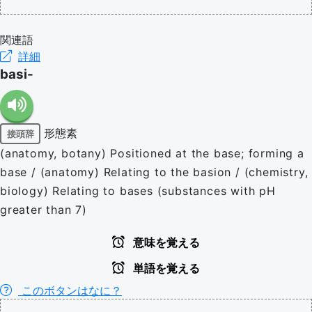
関連語
詳細
basi-
形態素
接頭辞
(anatomy, botany) Positioned at the base; forming a
base / (anatomy) Relating to the basion / (chemistry,
biology) Relating to bases (substances with pH
greater than 7)
意味を覚える
単語を覚える
このボタンはなに？