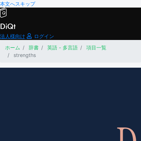
本文へスキップ
DiQt
法人様向け
ログイン
ホーム
辞書
英語 - 多言語
項目一覧
strengths