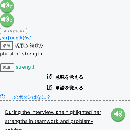
英
英
語（米
IPA（発音記号）
語（イ
国）
/st(ʃ)ɹɛŋ(k)θs/
活用形
複数形
名詞
ギリ
(en-US)
plural of strength
ス）
strength
原形:
意味を覚える
(en-GB)
単語を覚える
このボタンはなに？
During
the
interview,
she
highlighted
her
strengths
in
teamwork
and
problem-