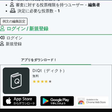
審査に対する投票権限を持つユーザー -
編集者
決定に必要な投票数 -
1
例文の編集設定
ログイン / 新規登録
例文の編集権限を持つユーザー -
すべてのユーザー
例文の削除を審査する
ログイン
審査に対する投票権限を持つユーザー -
編集者
新規登録
決定に必要な投票数 -
1
問題の編集設定
アプリをダウンロード！
問題の編集権限を持つユーザー -
すべてのユーザー
審査に対する投票権限を持つユーザー -
編集者
DiQt（ディクト）
決定に必要な投票数 -
1
無料
★★★★★
★★★★★
編集ガイドライン