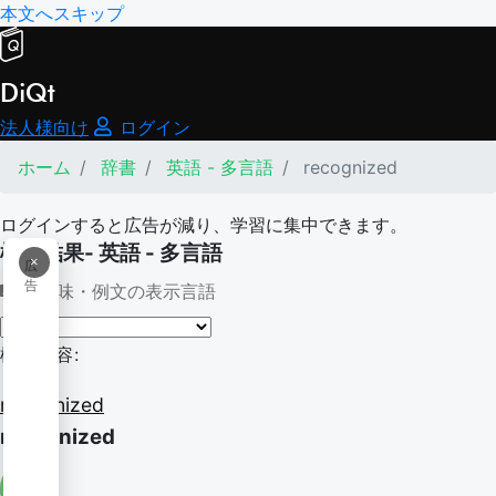
本文へスキップ
DiQt
法人様向け
ログイン
ホーム
辞書
英語 - 多言語
recognized
ログインすると広告が減り、学習に集中できます。
検索結果- 英語 - 多言語
×
広
告
意味・例文の表示言語
検索内容:
recognized
recognized