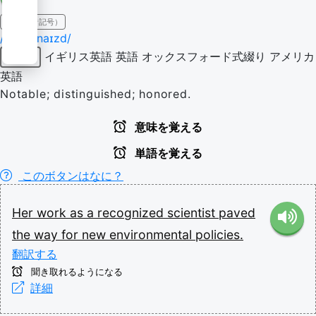
IPA（発音記号）
/ˈɹɛkəɡnaɪzd/
イギリス英語
英語
オックスフォード式綴り
アメリカ
形容詞
英語
Notable; distinguished; honored.
意味を覚える
単語を覚える
このボタンはなに？
Her
work
as
a
recognized
scientist
paved
the
way
for
new
environmental
policies.
翻訳する
聞き取れるようになる
詳細