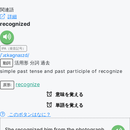
関連語
詳細
recognized
IPA（発音記号）
/ˈɹɛkəɡnaɪzd/
活用形
分詞
過去
動詞
simple past tense and past participle of recognize
recognize
原形:
意味を覚える
単語を覚える
このボタンはなに？
She
recognized
him
from
the
photograph