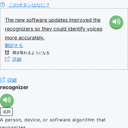
このボタンはなに？
The
new
software
updates
improved
the
recognizers
so
they
could
identify
voices
more
accurately.
翻訳する
聞き取れるようになる
詳細
詳細
recognizer
名詞
A person, device, or software algorithm that
recognizes.