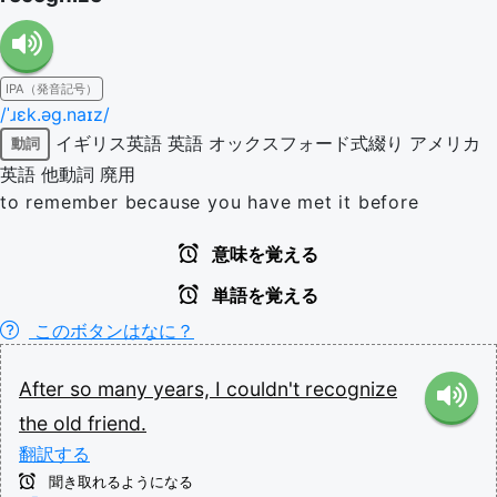
IPA（発音記号）
/ˈɹɛk.əɡ.naɪz/
イギリス英語
英語
オックスフォード式綴り
アメリカ
動詞
英語
他動詞
廃用
to remember because you have met it before
意味を覚える
単語を覚える
このボタンはなに？
After
so
many
years,
I
couldn't
recognize
the
old
friend.
翻訳する
聞き取れるようになる