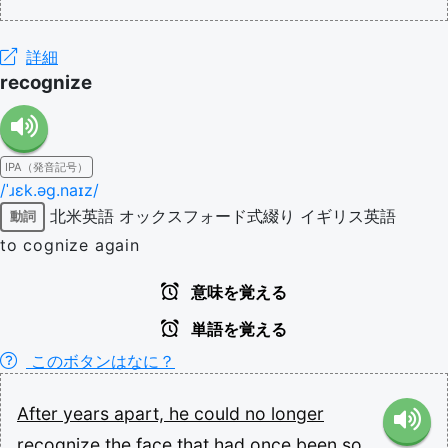
詳細
recognize
IPA（発音記号）
/ˈɹɛk.əɡ.naɪz/
北米英語
オックスフォード式綴り
イギリス英語
動詞
to cognize again
意味を覚える
単語を覚える
このボタンはなに？
After
years
apart,
he
could
no
longer
recognize
the
face
that
had
once
been
so