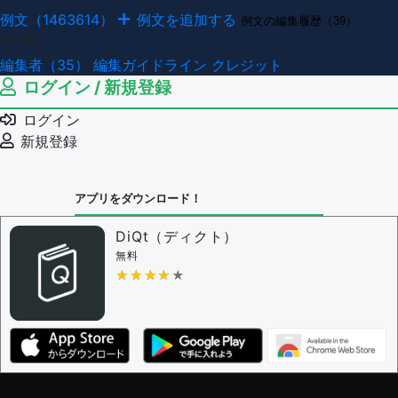
例文（1463614）
例文を追加する
例文の編集履歴（39）
その他
編集者（35）
編集ガイドライン
クレジット
ログイン / 新規登録
ログイン
新規登録
アプリをダウンロード！
DiQt（ディクト）
無料
★★★★★
★★★★★