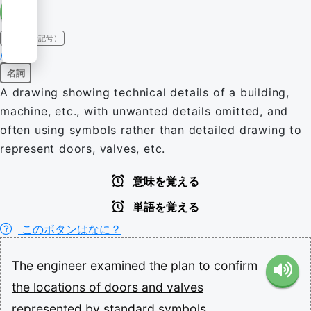
IPA（発音記号）
/plæn/
名詞
A drawing showing technical details of a building,
machine, etc., with unwanted details omitted, and
often using symbols rather than detailed drawing to
represent doors, valves, etc.
意味を覚える
単語を覚える
このボタンはなに？
The
engineer
examined
the
plan
to
confirm
the
locations
of
doors
and
valves
represented
by
standard
symbols.