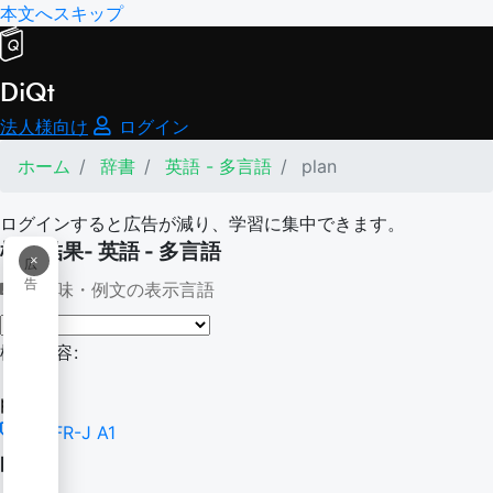
本文へスキップ
DiQt
法人様向け
ログイン
ホーム
辞書
英語 - 多言語
plan
ログインすると広告が減り、学習に集中できます。
検索結果- 英語 - 多言語
×
広
告
意味・例文の表示言語
検索内容:
plan
CEFR-J A1
plan