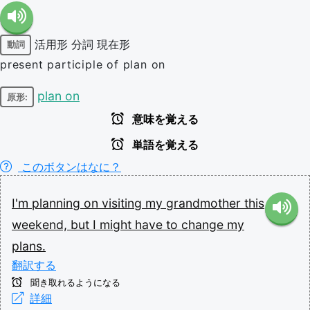
活用形
分詞
現在形
動詞
present participle of plan on
plan on
原形:
意味を覚える
単語を覚える
このボタンはなに？
I'm
planning
on
visiting
my
grandmother
this
weekend,
but
I
might
have
to
change
my
plans.
翻訳する
聞き取れるようになる
詳細