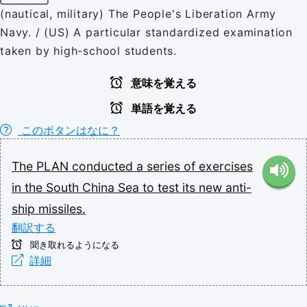
(nautical, military) The People's Liberation Army
Navy. / (US) A particular standardized examination
taken by high-school students.
意味を覚える
単語を覚える
このボタンはなに？
The
PLAN
conducted
a
series
of
exercises
in
the
South
China
Sea
to
test
its
new
anti-
ship
missiles.
翻訳する
聞き取れるようになる
詳細