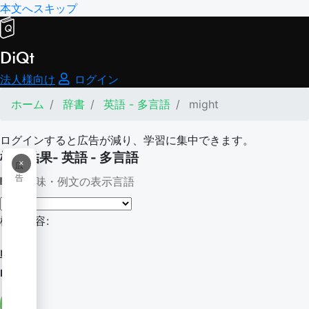
本文へスキップ
DiQt
法人様向け
ログイン
ホーム
辞書
英語 - 多言語
might
ログインすると広告が減り、学習に集中できます。
検索結果- 英語 - 多言語
×
広
告
意味・例文の表示言語
検索内容:
might
might