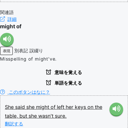
関連語
詳細
might of
別表記
誤綴り
表現
Misspelling of might've.
意味を覚える
単語を覚える
このボタンはなに？
She
said
she
might
of
left
her
keys
on
the
table,
but
she
wasn't
sure.
翻訳する