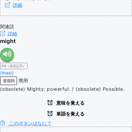
詳細
関連語
詳細
might
IPA（発音記号）
/maɪt/
廃用
形容詞
(obsolete) Mighty; powerful. / (obsolete) Possible.
意味を覚える
単語を覚える
このボタンはなに？