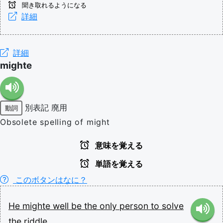
聞き取れるようになる
詳細
詳細
mighte
別表記
廃用
動詞
Obsolete spelling of might
意味を覚える
単語を覚える
このボタンはなに？
He
mighte
well
be
the
only
person
to
solve
the
riddle.