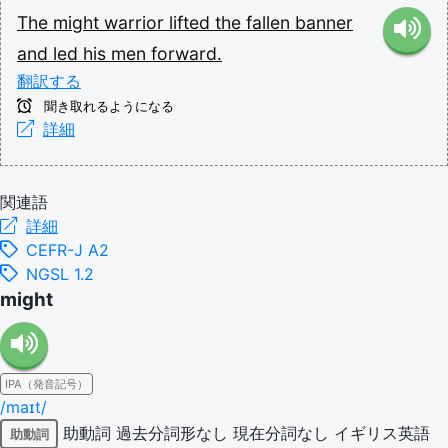
The
might
warrior
lifted
the
fallen
banner
and
led
his
men
forward.
翻訳する
聞き取れるようになる
詳細
関連語
詳細
CEFR-J A2
NGSL 1.2
might
IPA（発音記号）
/maɪt/
助動詞
過去分詞形なし
現在分詞なし
イギリス英語
助動詞