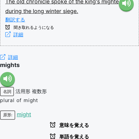
The
old
chronicle
spoke
of
the
king's
mighte
during
the
long
winter
siege.
翻訳する
聞き取れるようになる
詳細
詳細
mights
活用形
複数形
名詞
plural of might
might
原形:
意味を覚える
単語を覚える