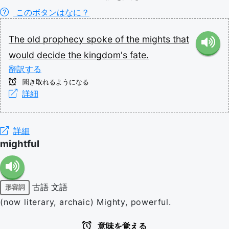
このボタンはなに？
The
old
prophecy
spoke
of
the
mights
that
would
decide
the
kingdom's
fate.
翻訳する
聞き取れるようになる
詳細
詳細
mightful
古語
文語
形容詞
(now literary, archaic) Mighty, powerful.
意味を覚える