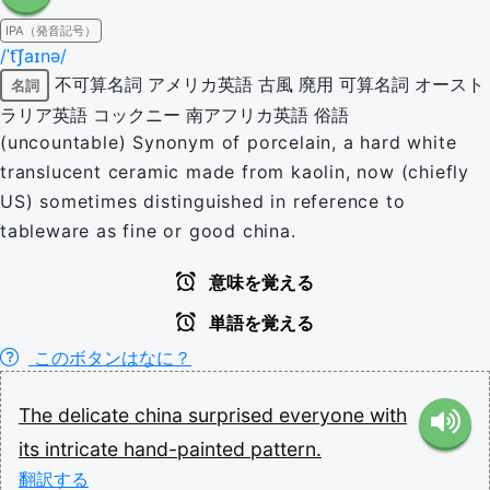
IPA（発音記号）
/ˈt͡ʃaɪnə/
不可算名詞
アメリカ英語
古風
廃用
可算名詞
オースト
名詞
ラリア英語
コックニー
南アフリカ英語
俗語
(uncountable) Synonym of porcelain, a hard white
translucent ceramic made from kaolin, now (chiefly
US) sometimes distinguished in reference to
tableware as fine or good china.
意味を覚える
単語を覚える
このボタンはなに？
The
delicate
china
surprised
everyone
with
its
intricate
hand-painted
pattern.
翻訳する