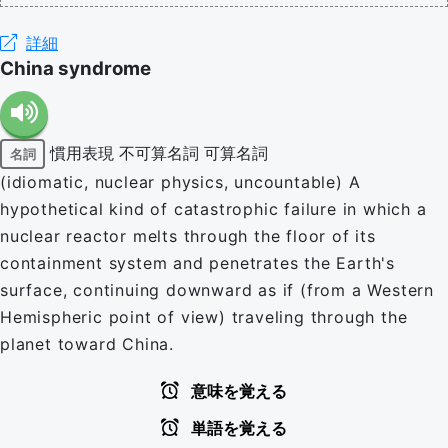
詳細
China syndrome
慣用表現
不可算名詞
可算名詞
名詞
(idiomatic, nuclear physics, uncountable) A
hypothetical kind of catastrophic failure in which a
nuclear reactor melts through the floor of its
containment system and penetrates the Earth's
surface, continuing downward as if (from a Western
Hemispheric point of view) traveling through the
planet toward China.
意味を覚える
単語を覚える