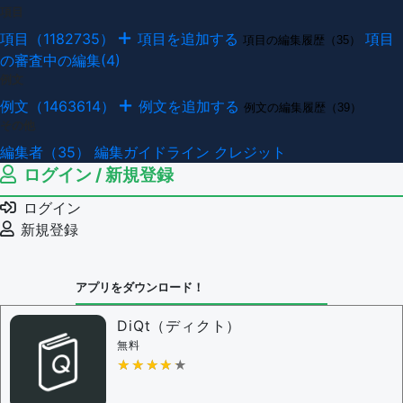
項目
項目（1182735）
項目を追加する
項目
項目の編集履歴（35）
の審査中の編集(4)
例文
例文（1463614）
例文を追加する
例文の編集履歴（39）
その他
編集者（35）
編集ガイドライン
クレジット
ログイン / 新規登録
ログイン
新規登録
アプリをダウンロード！
DiQt（ディクト）
無料
★★★★★
★★★★★