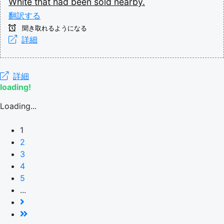
White
that
had
been
sold
nearby.
翻訳する
聞き取れるようになる
詳細
詳細
loading!
Loading...
1
2
3
4
5
...