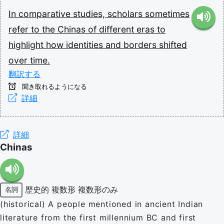
In
comparative
studies,
scholars
sometimes
refer
to
the
Chinas
of
different
eras
to
highlight
how
identities
and
borders
shifted
over
time.
翻訳する
聞き取れるようになる
詳細
詳細
Chinas
歴史的
複数形
複数形のみ
名詞
(historical) A people mentioned in ancient Indian
literature from the first millennium BC and first