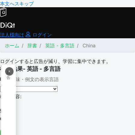
本文へスキップ
DiQt
法人様向け
ログイン
ホーム
辞書
英語 - 多言語
China
ログインすると広告が減り、学習に集中できます。
検索結果- 英語 - 多言語
×
広
告
意味・例文の表示言語
検索内容:
China
China