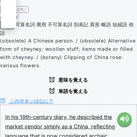
IPA（発音記号）
/ˈt͡ʃaɪnə/
可算名詞
廃用
不可算名詞
別表記
異形
略語
短縮語
俗
名詞
語
(obsolete) A Chinese person. / (obsolete) Alternative
form of cheyney: woollen stuff; items made or filled
with cheyney. / (botany) Clipping of China rose:
various flowers.
意味を覚える
単語を覚える
このボタンはなに？
In
his
19th-century
diary,
he
described
the
market
vendor
simply
as
a
China,
reflecting
language
that
is
now
considered
archaic.