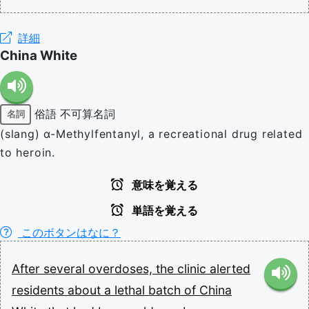
詳細
China White
俗語
不可算名詞
名詞
(slang) α-Methylfentanyl, a recreational drug related
to heroin.
意味を覚える
単語を覚える
このボタンはなに？
After
several
overdoses,
the
clinic
alerted
residents
about
a
lethal
batch
of
China