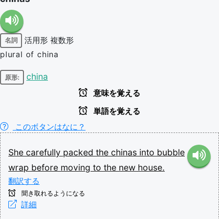
活用形
複数形
名詞
plural of china
china
原形:
意味を覚える
単語を覚える
このボタンはなに？
She
carefully
packed
the
chinas
into
bubble
wrap
before
moving
to
the
new
house.
翻訳する
聞き取れるようになる
詳細