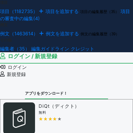
項目
項目（1182735）
項目を追加する
項目
項目の編集履歴（35）
の審査中の編集(4)
例文
例文（1463614）
例文を追加する
例文の編集履歴（39）
その他
編集者（35）
編集ガイドライン
クレジット
ログイン / 新規登録
ログイン
新規登録
アプリをダウンロード！
DiQt（ディクト）
無料
★★★★★
★★★★★