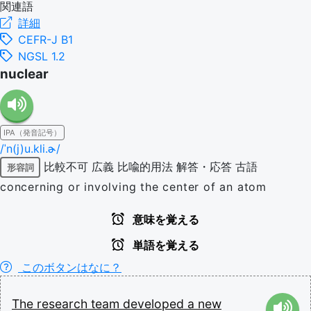
関連語
詳細
CEFR-J B1
NGSL 1.2
nuclear
IPA（発音記号）
/ˈn(j)u.kli.ɚ/
比較不可
広義
比喩的用法
解答・応答
古語
形容詞
concerning or involving the center of an atom
意味を覚える
単語を覚える
このボタンはなに？
The
research
team
developed
a
new