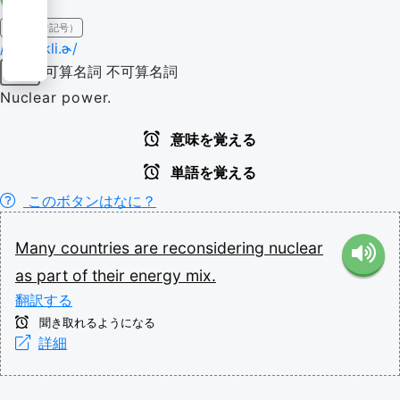
IPA（発音記号）
/ˈn(j)u.kli.ɚ/
可算名詞
不可算名詞
名詞
Nuclear power.
意味を覚える
単語を覚える
このボタンはなに？
Many
countries
are
reconsidering
nuclear
as
part
of
their
energy
mix.
翻訳する
聞き取れるようになる
詳細