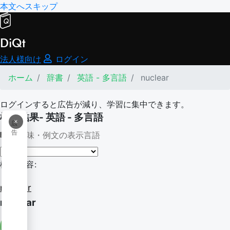
本文へスキップ
DiQt
法人様向け
ログイン
ホーム
辞書
英語 - 多言語
nuclear
ログインすると広告が減り、学習に集中できます。
検索結果- 英語 - 多言語
×
広
告
意味・例文の表示言語
検索内容:
nuclear
nuclear