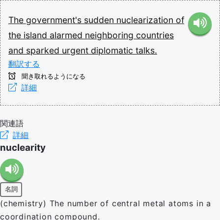
The
government's
sudden
nuclearization
of
the
island
alarmed
neighboring
countries
and
sparked
urgent
diplomatic
talks.
翻訳する
聞き取れるようになる
詳細
関連語
詳細
nuclearity
名詞
(chemistry) The number of central metal atoms in a
coordination compound.