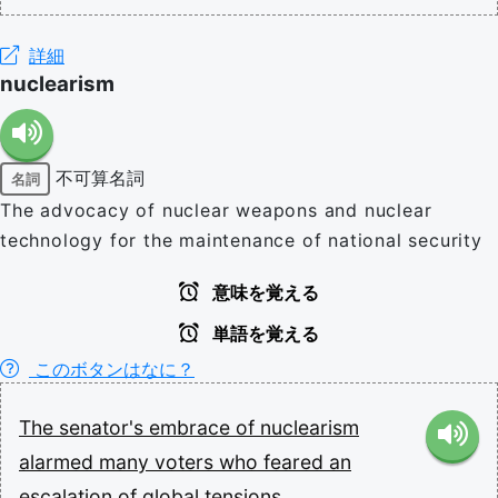
詳細
nuclearism
不可算名詞
名詞
The advocacy of nuclear weapons and nuclear
technology for the maintenance of national security
意味を覚える
単語を覚える
このボタンはなに？
The
senator's
embrace
of
nuclearism
alarmed
many
voters
who
feared
an
escalation
of
global
tensions.