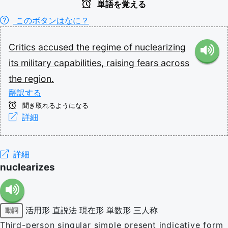
単語を覚える
このボタンはなに？
Critics
accused
the
regime
of
nuclearizing
its
military
capabilities,
raising
fears
across
the
region.
翻訳する
聞き取れるようになる
詳細
詳細
nuclearizes
活用形
直説法
現在形
単数形
三人称
動詞
Third-person singular simple present indicative form