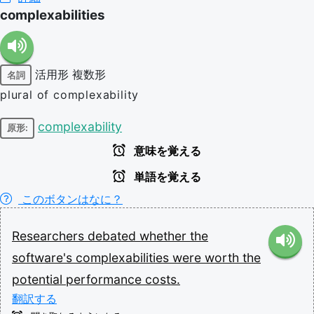
complexabilities
活用形
複数形
名詞
plural of complexability
complexability
原形:
意味を覚える
単語を覚える
このボタンはなに？
Researchers
debated
whether
the
software's
complexabilities
were
worth
the
potential
performance
costs.
翻訳する