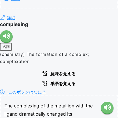
詳細
complexing
名詞
(chemistry) The formation of a complex;
complexation
意味を覚える
単語を覚える
このボタンはなに？
The
complexing
of
the
metal
ion
with
the
ligand
dramatically
changed
its