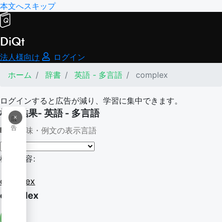
本文へスキップ
DiQt
法人様向け
ログイン
ホーム
辞書
英語 - 多言語
complex
ログインすると広告が減り、学習に集中できます。
検索結果- 英語 - 多言語
×
広
告
意味・例文の表示言語
検索内容:
complex
complex