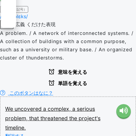
IPA（発音記号）
/ˈkɒm.plɛks/
広義
くだけた表現
名詞
A problem. / A network of interconnected systems. /
A collection of buildings with a common purpose,
such as a university or military base. / An organized
cluster of thunderstorms.
意味を覚える
単語を覚える
このボタンはなに？
We
uncovered
a
complex,
a
serious
problem,
that
threatened
the
project's
timeline.